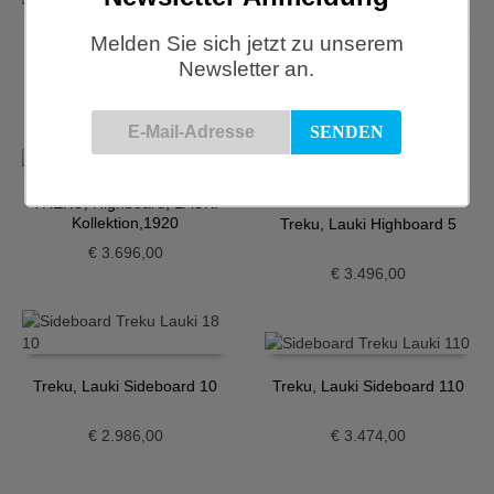
Treku, Aura Sideboard 51
Melden Sie sich jetzt zu unserem
Treku, Aura Sideboard 54
Newsletter an.
€
3.948,00
€
4.167,00
TREKU, Highboard, LAUKI
Kollektion,1920
Treku, Lauki Highboard 5
€
3.696,00
€
3.496,00
Treku, Lauki Sideboard 10
Treku, Lauki Sideboard 110
€
2.986,00
€
3.474,00