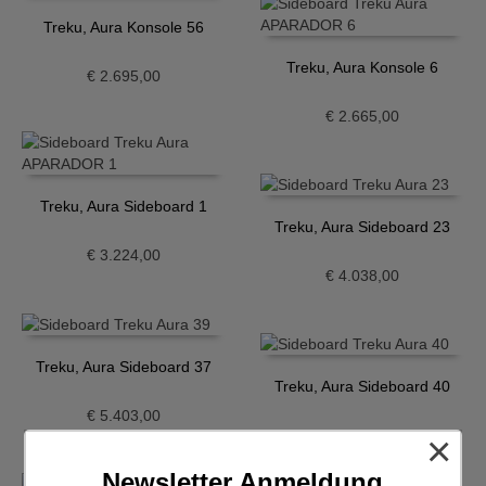
Treku, Aura Konsole 56
Treku, Aura Konsole 6
€
2.695,00
€
2.665,00
Treku, Aura Sideboard 1
Treku, Aura Sideboard 23
€
3.224,00
€
4.038,00
Treku, Aura Sideboard 37
Treku, Aura Sideboard 40
€
5.403,00
€
3.503,00
×
Newsletter Anmeldung