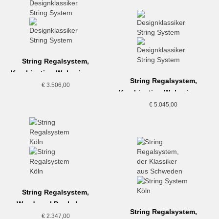
String Regalsystem,
Kombination Wohnzimmer,
String Regalsystem,
beige-weiss
€
3.506,00
Kombination Wohnzimmer,
Esche-weiss
€
5.045,00
String Regalsystem,
Wandregal Dunkelgrau-
String Regalsystem,
Walnuss
€
2.347,00