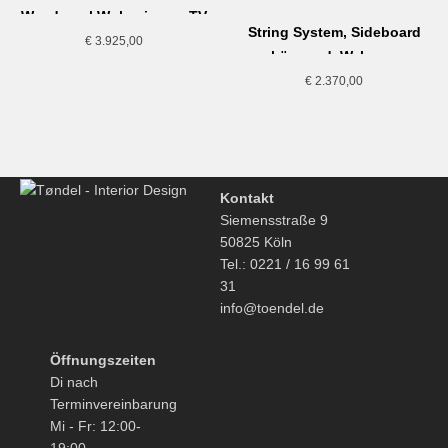
Wandregal Wohnzimmer TV
String System, Sideboard
€
3.925,00
hängend, Walnuss
€
2.370,00
Kontakt
Siemensstraße 9
50825 Köln
Tel.: 0221 / 16 99 61
31
info@toendel.de
Öffnungszeiten
Di nach
Terminvereinbarung
Mi - Fr: 12:00-