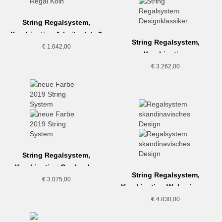
String Regalsystem,
Kombination Arbeitsplatz 2
String Regalsystem,
€
1.642,00
Kombination
Arbeitszimmer, weiss
€
3.262,00
String Regalsystem,
Kombination Garderobe,
String Regalsystem,
beige-weiss
€
3.075,00
Kombination Wohnzimmer
Weiß
€
4.830,00