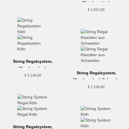
Wandregal mit
Aufbewahrung, Eiche
€
1.657,00
String Regalsystem,
Wandregal mit
String Regalsystem,
Aufbewahrung, Walnuss
€
2.149,00
Wandregal mit Schrank,
Eiche
€
1.158,00
String Regalsystem,