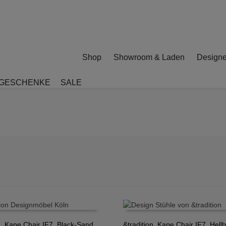
Shop
Showroom & Laden
Designe
GESCHENKE
SALE
n, Kape Chair IF7, Black-Sand
&tradition, Kape Chair IF7, Hellb