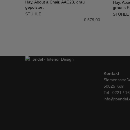
Hay, About a Chair, AAC23, grau
Hay, Abo
gepolstert
graues F
IN DEN WARENKORB
IN DE
STÜHLE
STÜHLE
€
579,00
Kontakt
Siemensstraß
50825 Köln
Tel.: 0221 / 1
info@toendel.