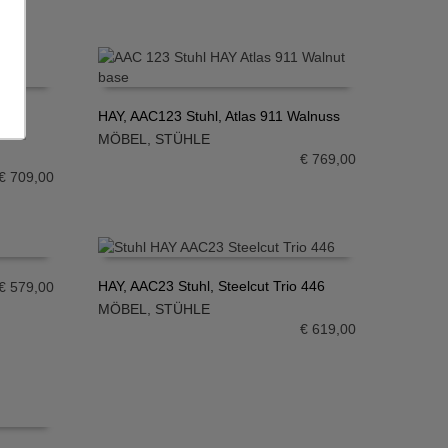
war:
ist:
€ 709,00
€ 283,60.
70,
HAY, AAC123 Stuhl, Atlas 911 Walnuss
MÖBEL
,
STÜHLE
IN DEN WARENKORB
€
769,00
€
709,00
HAY, AAC23 Stuhl, Steelcut Trio 446
€
579,00
MÖBEL
,
STÜHLE
IN DEN WARENKORB
€
619,00