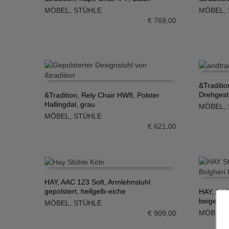
MÖBEL
,
STÜHLE
MÖBEL
,
IN DEN WARENKORB
IN DE
€
769,00
&Traditi
Drehgeste
&Tradition, Rely Chair HW8, Polster
IN DE
Hallingdal, grau
MÖBEL
,
IN DEN WARENKORB
MÖBEL
,
STÜHLE
€
621,00
HAY, AAC 123 Soft, Armlehnstuhl
gepolstert, hellgelb-eiche
HAY, AAC
IN DEN WARENKORB
beige-ei
MÖBEL
,
STÜHLE
IN DE
MÖBEL
,
€
909,00