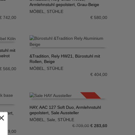
Armlehnstuhl gepolstert, Grau-Beige
IN DEN WARENKORB
MÖBEL
,
STÜHLE
€
742,00
€
580,00
tuhl mit
kelrot
&Tradition, Rely HW21, Bürostuhl mit
Rollen, Beige
IN DEN WARENKORB
MÖBEL
,
STÜHLE
€
566,00
€
404,00
SALE!
HAY, AAC 127 Soft Duo, Armlehnstuhl
gepolstert, Sale Aussteller
lstert,
×
IN DEN WARENKORB
MÖBEL
,
Sale
,
STÜHLE
Ursprünglicher
Aktueller
€
709,00
€
283,60
€
779,00
Preis
Preis