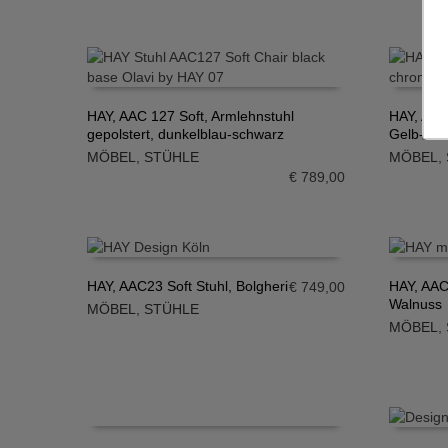
HAY, AAC 127 Soft, Armlehnstuhl
HAY, AAC
gepolstert, dunkelblau-schwarz
Gelb-Ch
IN DEN WARENKORB
IN DE
MÖBEL
,
STÜHLE
MÖBEL
,
€
789,00
HAY, AAC23 Soft Stuhl, Bolgheri
HAY, AAC
€
749,00
Walnuss
MÖBEL
,
STÜHLE
IN DEN WARENKORB
IN DE
MÖBEL
,