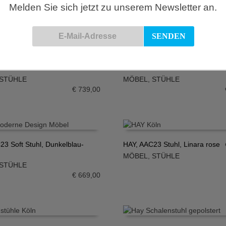
Melden Sie sich jetzt zu unserem Newsletter an.
 127, Armlehnstuhl gepolstert,
HAY, AAC 23 Stuhl, Hallingdal 2
rom
Walnuss
N WARENKORB
IN DEN WARENKORB
STÜHLE
MÖBEL
,
STÜHLE
€
739,00
23 Soft Stuhl, Dunkelblau-
HAY, AAC23 Stuhl, Linara rose
MÖBEL
,
STÜHLE
N WARENKORB
IN DEN WARENKORB
STÜHLE
€
669,00