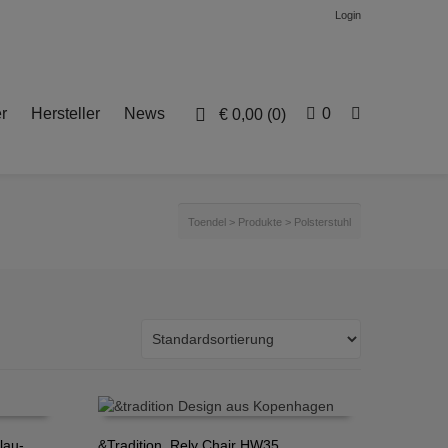
Login
r
Hersteller
News
0
€
0,00
(0)
Toendel
>
Produkte
>
Polsterstuhl
lau-
&Tradition, Rely Chair HW35,