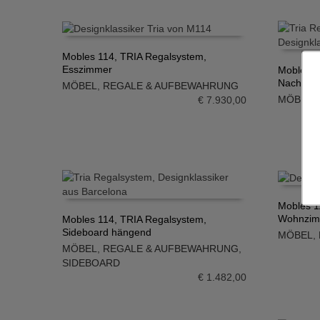
Mobles 114, TRIA Regalsystem,
Esszimmer
Mobles 1
IN DEN WARENKORB
Nachttis
MÖBEL
,
REGALE & AUFBEWAHRUNG
IN DE
MÖBEL
,
€
7.930,00
Mobles 1
Wohnzi
Mobles 114, TRIA Regalsystem,
IN DE
Sideboard hängend
MÖBEL
,
IN DEN WARENKORB
MÖBEL
,
REGALE & AUFBEWAHRUNG
,
SIDEBOARD
€
1.482,00