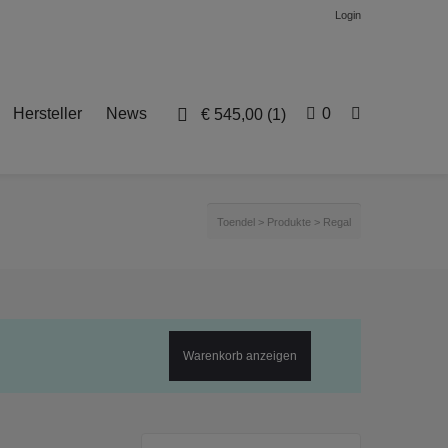
Login
Hersteller
News
0
€
545,00
(1)
Toendel
>
Produkte
>
Regal
Warenkorb anzeigen