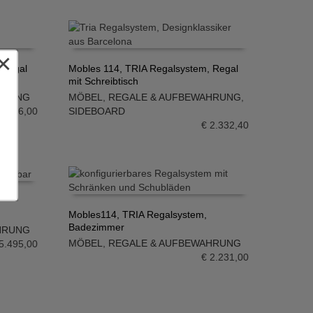
×
 Regal
Mobles 114, TRIA Regalsystem, Regal
mit Schreibtisch
IN DEN WARENKORB
HRUNG
MÖBEL
,
REGALE & AUFBEWAHRUNG
,
1.596,00
SIDEBOARD
€
2.332,40
Mobles114, TRIA Regalsystem,
Badezimmer
HRUNG
IN DEN WARENKORB
MÖBEL
,
REGALE & AUFBEWAHRUNG
5.495,00
€
2.231,00