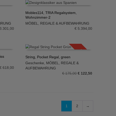
Mobles114, TRIA Regalsystem,
Wohnzimmer-2
IN DEN WARENKORB
HRUNG
MÖBEL
,
REGALE & AUFBEWAHRUNG
3.301,00
€
5.394,00
SALE!
iss
String, Pocket Regal, green
Geschenke
,
MÖBEL
,
REGALE &
IN DEN WARENKORB
€
618,00
AUFBEWAHRUNG
Ursprünglicher
Aktueller
€
175,00
€
122,50
Preis
Preis
war:
ist:
€ 175,00
€ 122,50.
1
2
→