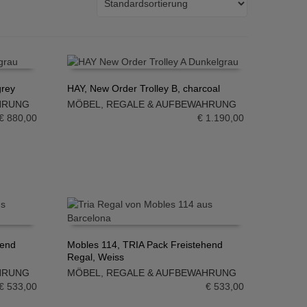
grey
HAY, New Order Trolley B, charcoal
HRUNG
MÖBEL
,
REGALE & AUFBEWAHRUNG
IN DEN WARENKORB
€
880,00
€
1.190,00
hend
Mobles 114, TRIA Pack Freistehend
Regal, Weiss
IN DEN WARENKORB
HRUNG
MÖBEL
,
REGALE & AUFBEWAHRUNG
€
533,00
€
533,00