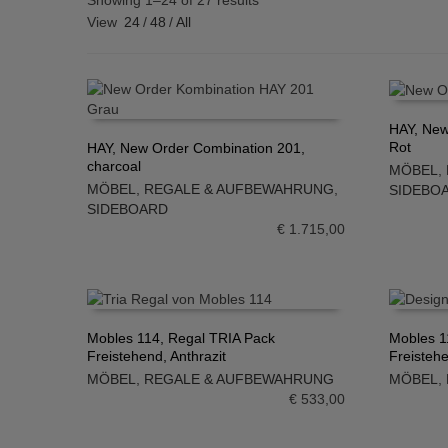
Showing 1–24 of 27 results
View
24
/
48
/
All
HAY, New
Rot
HAY, New Order Combination 201,
IN DE
charcoal
MÖBEL
,
IN DEN WARENKORB
MÖBEL
,
REGALE & AUFBEWAHRUNG
,
SIDEBO
SIDEBOARD
€
1.715,00
Mobles 114, Regal TRIA Pack
Mobles 1
Freistehend, Anthrazit
Freisteh
IN DEN WARENKORB
IN DE
MÖBEL
,
REGALE & AUFBEWAHRUNG
MÖBEL
,
€
533,00