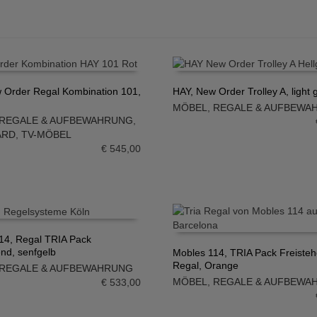
 Order Regal Kombination 101,
HAY, New Order Trolley A, light 
MÖBEL
,
REGALE & AUFBEWA
N WARENKORB
IN DEN WARENKORB
REGALE & AUFBEWAHRUNG
,
ARD
,
TV-MÖBEL
€
545,00
14, Regal TRIA Pack
end, senfgelb
Mobles 114, TRIA Pack Freiste
N WARENKORB
Regal, Orange
REGALE & AUFBEWAHRUNG
IN DEN WARENKORB
MÖBEL
,
REGALE & AUFBEWA
€
533,00