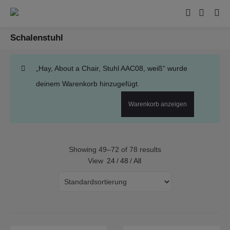
Schalenstuhl
„Hay, About a Chair, Stuhl AAC08, weiß“ wurde
deinem Warenkorb hinzugefügt.
Warenkorb anzeigen
Showing 49–72 of 78 results
View
24
/
48
/
All