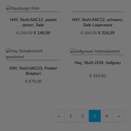
HAY, Stuhl AAC12, pastel
HAY, Stuhl AAC12, schwarz,
green, Sale
Sale Lagerware
Ausstellungsstück
Ursprünglicher
Aktueller
Ursprünglicher
Aktueller
€
299,00
€
149,50
€
299,00
€
224,25
Preis
Preis
Preis
Preis
war:
ist:
war:
ist:
€ 299,00
€ 149,50.
€ 299,00
€ 224,25
Hay, Stuhl J104, hellgrau
HAY, Stuhl AAC23, Polster
Bolgheri
€
319,00
€
679,00
←
1
2
3
4
→