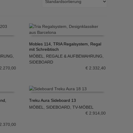
Mobles 114, TRIA Regalsystem, Regal
mit Schreibtisch
IN DEN WARENKORB
HRUNG
,
MÖBEL
,
REGALE & AUFBEWAHRUNG
,
SIDEBOARD
2.270,00
€
2.332,40
end,
Treku Aura Sideboard 13
MÖBEL
,
SIDEBOARD
,
TV-MÖBEL
IN DEN WARENKORB
€
2.914,00
2.370,00