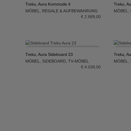
Treku, Aura Kommode 4
Treku, A
MÖBEL
,
REGALE & AUFBEWAHRUNG
MÖBEL
,
IN DEN WARENKORB
IN DE
€
2.889,00
Treku, Aura Sideboard 23
Treku, A
MÖBEL
,
SIDEBOARD
,
TV-MÖBEL
MÖBEL
,
IN DEN WARENKORB
IN DE
€
4.038,00