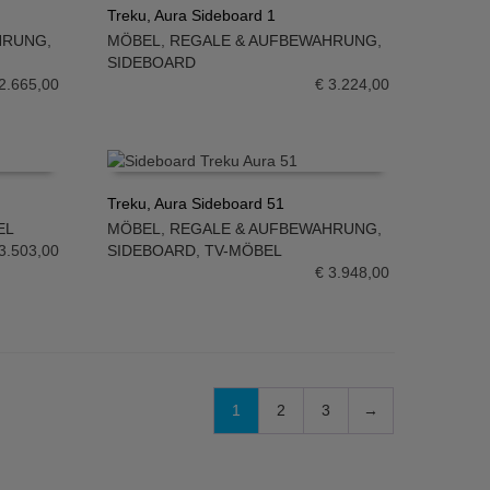
Treku, Aura Sideboard 1
HRUNG
,
MÖBEL
,
REGALE & AUFBEWAHRUNG
,
IN DEN WARENKORB
SIDEBOARD
2.665,00
€
3.224,00
Treku, Aura Sideboard 51
EL
MÖBEL
,
REGALE & AUFBEWAHRUNG
,
IN DEN WARENKORB
3.503,00
SIDEBOARD
,
TV-MÖBEL
€
3.948,00
1
2
3
→