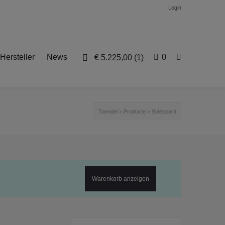
Login
Hersteller
News
0
€
5.225,00
(1)
Toendel
>
Produkte
>
Sideboard
Warenkorb anzeigen