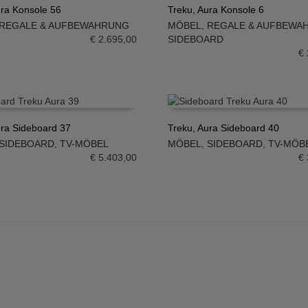
ura Konsole 56
Treku, Aura Konsole 6
REGALE & AUFBEWAHRUNG
MÖBEL
,
REGALE & AUFBEWA
N WARENKORB
IN DEN WARENKORB
€
2.695,00
SIDEBOARD
€
ura Sideboard 37
Treku, Aura Sideboard 40
SIDEBOARD
,
TV-MÖBEL
MÖBEL
,
SIDEBOARD
,
TV-MÖB
N WARENKORB
IN DEN WARENKORB
€
5.403,00
€