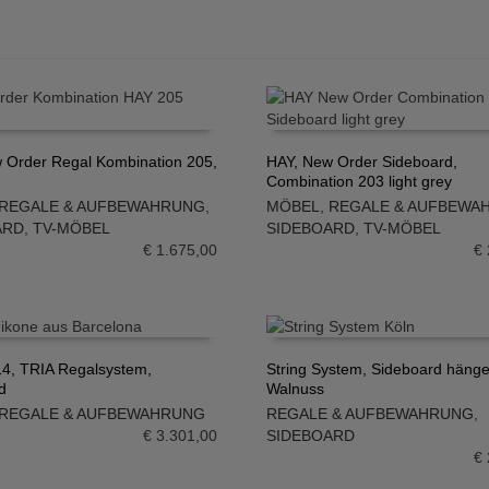
 Order Regal Kombination 205,
HAY, New Order Sideboard,
Combination 203 light grey
N WARENKORB
IN DEN WARENKORB
REGALE & AUFBEWAHRUNG
,
MÖBEL
,
REGALE & AUFBEWA
ARD
,
TV-MÖBEL
SIDEBOARD
,
TV-MÖBEL
€
1.675,00
€
4, TRIA Regalsystem,
String System, Sideboard häng
d
Walnuss
N WARENKORB
IN DEN WARENKORB
REGALE & AUFBEWAHRUNG
REGALE & AUFBEWAHRUNG
,
€
3.301,00
SIDEBOARD
€