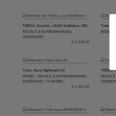
TREKU, Anrichte, LAUKI Kollektion, 283
Treku, Au
REGALE & AUFBEWAHRUNG
,
MÖBEL
,
IN DEN WARENKORB
IN DE
SIDEBOARD
€
5.378,00
Treku, Aura Highboard 53
TREKU, Au
MÖBEL
,
REGALE & AUFBEWAHRUNG
,
REGALE
IN DEN WARENKORB
IN DE
SIDEBOARD
,
TV-MÖBEL
SIDEBO
€
3.643,00