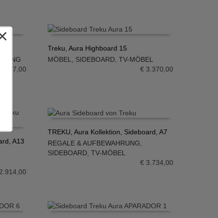
×
Treku, Aura Highboard 15
HRUNG
MÖBEL
,
SIDEBOARD
,
TV-MÖBEL
IN DEN WARENKORB
4.457,00
€
3.370,00
TREKU, Aura Kollektion, Sideboard, A7
ard, A13
REGALE & AUFBEWAHRUNG
,
IN DEN WARENKORB
SIDEBOARD
,
TV-MÖBEL
€
3.734,00
2.914,00