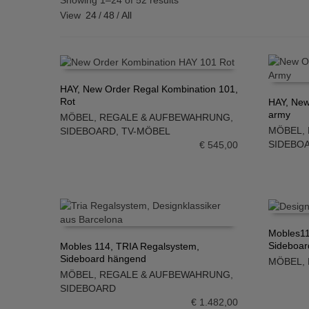
Showing 1–24 of 52 results
View
24
/
48
/
All
HAY, New Order Regal Kombination 101,
Rot
HAY, New
IN DEN WARENKORB
army
MÖBEL
,
REGALE & AUFBEWAHRUNG
,
IN DE
MÖBEL
,
SIDEBOARD
,
TV-MÖBEL
SIDEBO
€
545,00
Mobles11
Sideboar
Mobles 114, TRIA Regalsystem,
IN DE
Sideboard hängend
MÖBEL
,
IN DEN WARENKORB
MÖBEL
,
REGALE & AUFBEWAHRUNG
,
SIDEBOARD
€
1.482,00