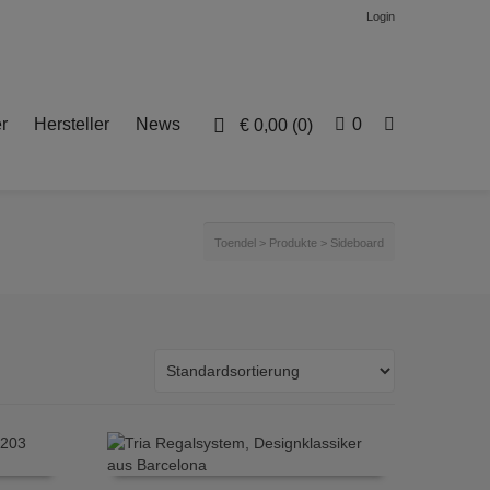
Login
r
Hersteller
News
0
€
0,00
(0)
Toendel
>
Produkte
>
Sideboard