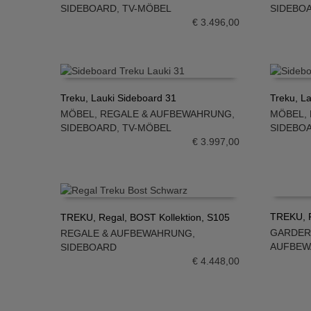
IN DEN WARENKORB
IN DE
SIDEBOARD
,
TV-MÖBEL
SIDEBO
€
3.496,00
Treku, Lauki Sideboard 31
Treku, L
MÖBEL
,
REGALE & AUFBEWAHRUNG
,
MÖBEL
,
IN DEN WARENKORB
IN DE
SIDEBOARD
,
TV-MÖBEL
SIDEBO
€
3.997,00
TREKU, R
TREKU, Regal, BOST Kollektion, S105
GARDE
REGALE & AUFBEWAHRUNG
,
IN DE
IN DEN WARENKORB
AUFBE
SIDEBOARD
€
4.448,00