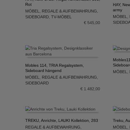
Rot
HAY, New
IN DEN WARENKORB
army
MÖBEL
,
REGALE & AUFBEWAHRUNG
,
IN DE
MÖBEL
,
SIDEBOARD
,
TV-MÖBEL
SIDEBO
€
545,00
Mobles11
Sideboar
Mobles 114, TRIA Regalsystem,
IN DE
Sideboard hängend
MÖBEL
,
IN DEN WARENKORB
MÖBEL
,
REGALE & AUFBEWAHRUNG
,
SIDEBOARD
€
1.482,00
TREKU, Anrichte, LAUKI Kollektion, 283
Treku, Au
REGALE & AUFBEWAHRUNG
,
MÖBEL
,
IN DEN WARENKORB
IN DE