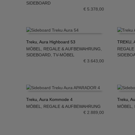
SIDEBOARD
€
5.378,00
Treku, Aura Highboard 53
TREKU, Au
MÖBEL
,
REGALE & AUFBEWAHRUNG
,
REGALE
IN DEN WARENKORB
IN DE
SIDEBOARD
,
TV-MÖBEL
SIDEBO
€
3.643,00
Treku, Aura Kommode 4
Treku, A
MÖBEL
,
REGALE & AUFBEWAHRUNG
MÖBEL
,
IN DEN WARENKORB
IN DE
€
2.889,00