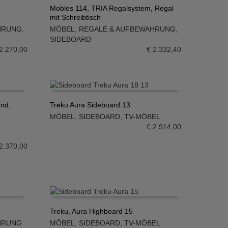
Mobles 114, TRIA Regalsystem, Regal
mit Schreibtisch
IN DEN WARENKORB
HRUNG
,
MÖBEL
,
REGALE & AUFBEWAHRUNG
,
SIDEBOARD
2.270,00
€
2.332,40
end,
Treku Aura Sideboard 13
MÖBEL
,
SIDEBOARD
,
TV-MÖBEL
IN DEN WARENKORB
€
2.914,00
2.370,00
Treku, Aura Highboard 15
HRUNG
MÖBEL
,
SIDEBOARD
,
TV-MÖBEL
IN DEN WARENKORB