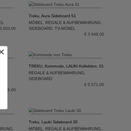
Treku, Aura Sideboard 51
EL
MÖBEL
,
REGALE & AUFBEWAHRUNG
,
IN DEN WARENKORB
3.503,00
SIDEBOARD
,
TV-MÖBEL
€
3.948,00
×
TREKU, Kommode, LAUKI Kollektion, 01
REGALE & AUFBEWAHRUNG
,
IN DEN WARENKORB
SIDEBOARD
€
5.571,00
3.696,00
Treku, Lauki Sideboard 30
HRUNG
,
MÖBEL
,
REGALE & AUFBEWAHRUNG
,