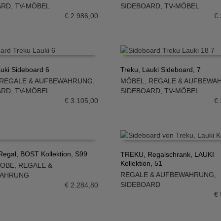
N WARENKORB
IN DEN WARENKORB
ARD
,
TV-MÖBEL
SIDEBOARD
,
TV-MÖBEL
€
2.986,00
€
auki Sideboard 6
Treku, Lauki Sideboard, 7
REGALE & AUFBEWAHRUNG
,
MÖBEL
,
REGALE & AUFBEWA
N WARENKORB
IN DEN WARENKORB
ARD
,
TV-MÖBEL
SIDEBOARD
,
TV-MÖBEL
€
3.105,00
€
egal, BOST Kollektion, S99
TREKU, Regalschrank, LAUKI
Kollektion, 51
ROBE
,
REGALE &
N WARENKORB
IN DEN WARENKORB
REGALE & AUFBEWAHRUNG
,
WAHRUNG
SIDEBOARD
€
2.284,80
€