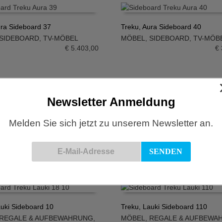
ura Sideboard 37
Treku, Aura Sideboard 40
SIDEBOARD
,
TV-MÖBEL
MÖBEL
,
SIDEBOARD
,
TV-MÖB
N WARENKORB
IN DEN WARENKORB
€
5.403,00
€
Newsletter Anmeldung
ighboard, LAUKI Kollektion, 26
TREKU, Highboard, LAUKI
Kollektion,1920
Melden Sie sich jetzt zu unserem Newsletter an.
 & AUFBEWAHRUNG
,
N WARENKORB
IN DEN WARENKORB
REGALE & AUFBEWAHRUNG
,
ARD
,
TV-MÖBEL
SIDEBOARD
€
3.197,00
€
auki Sideboard 10
Treku, Lauki Sideboard 110
REGALE & AUFBEWAHRUNG
,
MÖBEL
,
REGALE & AUFBEWA