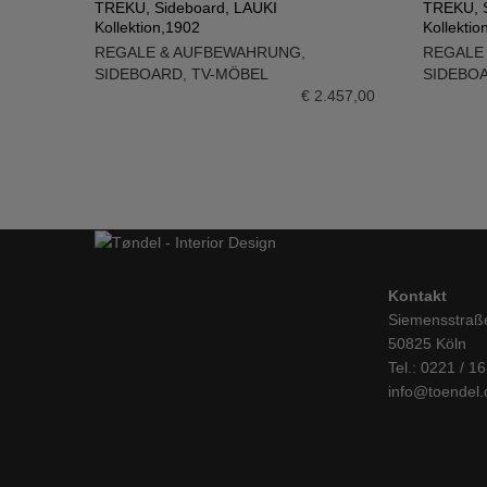
TREKU, Sideboard, LAUKI
TREKU, S
Kollektion,1902
Kollektio
IN DEN WARENKORB
IN DE
REGALE & AUFBEWAHRUNG
,
REGALE
SIDEBOARD
,
TV-MÖBEL
SIDEBO
€
2.457,00
Kontakt
Siemensstraß
50825 Köln
Tel.: 0221 / 1
info@toendel.