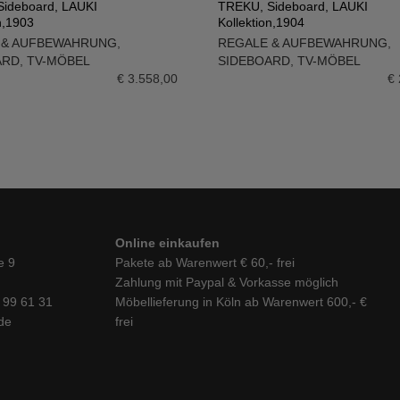
ideboard, LAUKI
TREKU, Sideboard, LAUKI
n,1903
Kollektion,1904
N WARENKORB
IN DEN WARENKORB
 & AUFBEWAHRUNG
,
REGALE & AUFBEWAHRUNG
,
ARD
,
TV-MÖBEL
SIDEBOARD
,
TV-MÖBEL
€
3.558,00
€
Online einkaufen
e 9
Pakete ab Warenwert € 60,- frei
Zahlung mit Paypal & Vorkasse möglich
6 99 61 31
Möbellieferung in Köln ab Warenwert 600,- €
de
frei