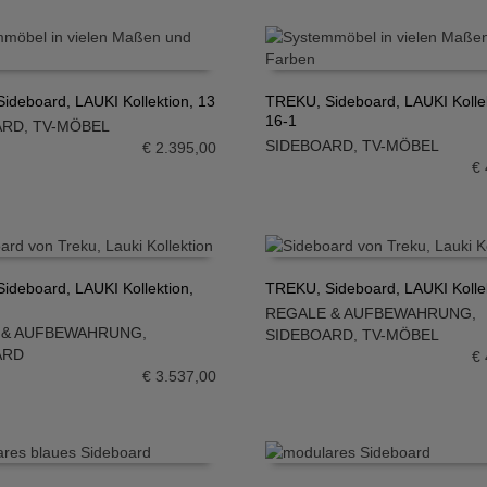
ideboard, LAUKI Kollektion, 13
TREKU, Sideboard, LAUKI Kollek
16-1
ARD
,
TV-MÖBEL
N WARENKORB
IN DEN WARENKORB
SIDEBOARD
,
TV-MÖBEL
€
2.395,00
€
ideboard, LAUKI Kollektion,
TREKU, Sideboard, LAUKI Kollek
REGALE & AUFBEWAHRUNG
,
N WARENKORB
IN DEN WARENKORB
 & AUFBEWAHRUNG
,
SIDEBOARD
,
TV-MÖBEL
ARD
€
€
3.537,00