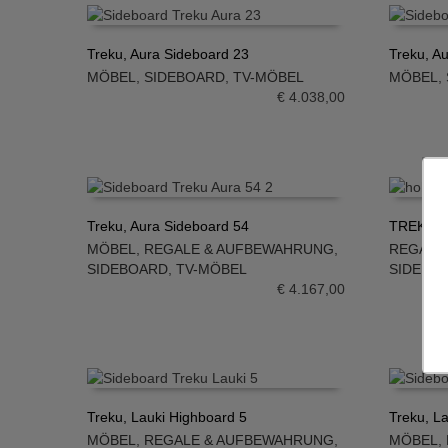
Treku, Aura Sideboard 23
Treku, A
MÖBEL
,
SIDEBOARD
,
TV-MÖBEL
MÖBEL
,
IN DEN WARENKORB
IN DE
€
4.038,00
Treku, Aura Sideboard 54
TREKU, H
MÖBEL
,
REGALE & AUFBEWAHRUNG
,
REGALE
IN DEN WARENKORB
IN DE
SIDEBOARD
,
TV-MÖBEL
SIDEBO
€
4.167,00
Treku, Lauki Highboard 5
Treku, L
MÖBEL
,
REGALE & AUFBEWAHRUNG
,
MÖBEL
,