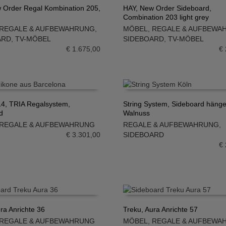
 Order Regal Kombination 205,
HAY, New Order Sideboard,
Combination 203 light grey
N WARENKORB
IN DEN WARENKORB
REGALE & AUFBEWAHRUNG
,
MÖBEL
,
REGALE & AUFBEWA
ARD
,
TV-MÖBEL
SIDEBOARD
,
TV-MÖBEL
€
1.675,00
€
4, TRIA Regalsystem,
String System, Sideboard häng
d
Walnuss
N WARENKORB
IN DEN WARENKORB
REGALE & AUFBEWAHRUNG
REGALE & AUFBEWAHRUNG
,
€
3.301,00
SIDEBOARD
€
ra Anrichte 36
Treku, Aura Anrichte 57
REGALE & AUFBEWAHRUNG
MÖBEL
,
REGALE & AUFBEWA
N WARENKORB
IN DEN WARENKORB