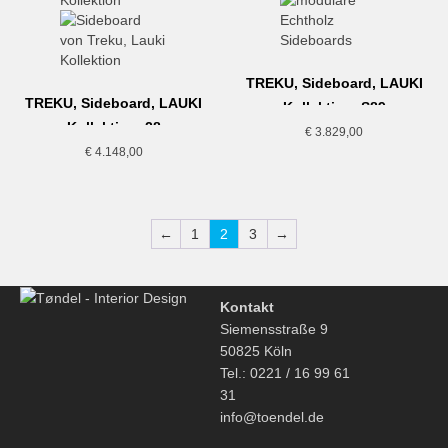
TREKU, Sideboard, LAUKI
TREKU, Sideboard, LAUKI
Kollektion, S89
Kollektion, 28
€
3.829,00
€
4.148,00
←
1
2
3
→
Kontakt
Siemensstraße 9
50825 Köln
Tel.: 0221 / 16 99 61
31
info@toendel.de