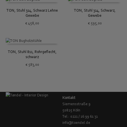
TON, Stuhl 314, Schwarz Lehne
TON, Stuhl 314, Schwarz,
Gewebe
Gewebe
€
458,00
€
595,00
TON, Stuhl 811, Rohrgeflecht,
schwarz
€
583,00
Kontakt
Siemensstraße 9
50825 Köln
Tel.: 0221 / 16 99 61 31
info@toendel.de