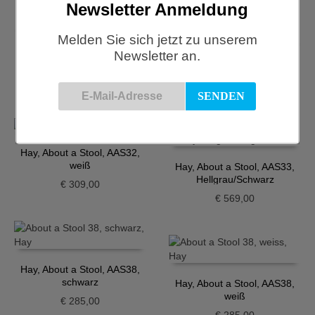
Newsletter Anmeldung
Melden Sie sich jetzt zu unserem
Hay, About a Chair, Stuhl
Newsletter an.
AAC22, grau
Hay, About a Stool, AAS32,
grau
€
339,00
€
309,00
Hay, About a Stool, AAS32,
weiß
Hay, About a Stool, AAS33,
Hellgrau/Schwarz
€
309,00
€
569,00
Hay, About a Stool, AAS38,
schwarz
Hay, About a Stool, AAS38,
weiß
€
285,00