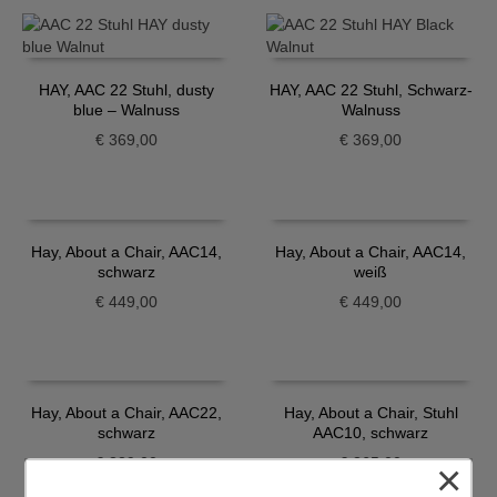
HAY, AAC 22 Stuhl, dusty
HAY, AAC 22 Stuhl, Schwarz-
blue – Walnuss
Walnuss
€
369,00
€
369,00
Hay, About a Chair, AAC14,
Hay, About a Chair, AAC14,
schwarz
weiß
€
449,00
€
449,00
Hay, About a Chair, AAC22,
Hay, About a Chair, Stuhl
schwarz
AAC10, schwarz
€
339,00
€
365,00
×