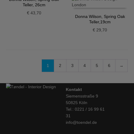
Teller, 26cm
€
43,70
Donna Wilson, Spring Oak
Teller,19cm
€
29,70
1
2
3
4
5
6
→
Kontakt
Siemensstraße 9
50825 Köln
Tel.: 0221 / 16 99 61
31
info@toendel.de