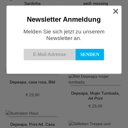
Sardinha
weiß messing
×
€
16,10
€
403,00
Newsletter Anmeldung
Melden Sie sich jetzt zu unserem
Newsletter an.
Casa Atlántica, Seeschwalbe
XS, schwarz
Depeapa, Alegria y Tradición,
Print A4
€
8,40
€
23,00
Depeapa, casa rosa, Bild
Depeapa, Mujer Tumbada,
€
23,00
A4 Print
€
23,00
Depeapa, Print A4, Casa