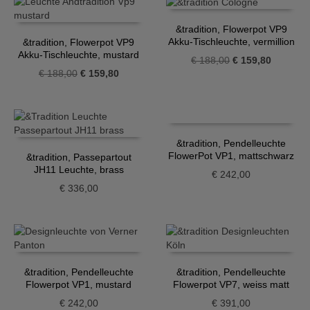
&tradition, Flowerpot VP9
Akku-Tischleuchte, vermillion
&tradition, Flowerpot VP9
red
Akku-Tischleuchte, mustard
Ursprünglicher
Aktueller
€
188,00
€
159,80
Ursprünglicher
Aktueller
€
188,00
€
159,80
Preis
Preis
Preis
Preis
war:
ist:
war:
ist:
€ 188,00
€ 159,80
€ 188,00
€ 159,80.
&tradition, Pendelleuchte
FlowerPot VP1, mattschwarz
&tradition, Passepartout
JH11 Leuchte, brass
€
242,00
€
336,00
&tradition, Pendelleuchte
&tradition, Pendelleuchte
Flowerpot VP1, mustard
Flowerpot VP7, weiss matt
€
242,00
€
391,00