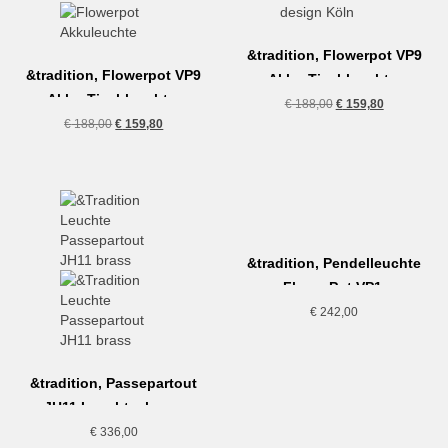
&tradition, Flowerpot VP9
&tradition, Flowerpot VP9
Akku-Tischleuchte,
Akku-Tischleuchte,
vermillion red
Ursprünglicher
Aktueller
€
188,00
€
159,80
mustard
Ursprünglicher
Aktueller
Preis
Preis
€
188,00
€
159,80
Preis
Preis
war:
ist:
war:
ist:
€ 188,00
€ 159,80.
€ 188,00
€ 159,80.
&tradition, Pendelleuchte
FlowerPot VP1,
mattschwarz
€
242,00
&tradition, Passepartout
JH11 Leuchte, brass
€
336,00