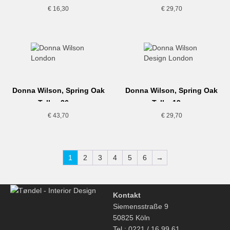
€
16,30
€
29,70
Donna Wilson, Spring Oak
Donna Wilson, Spring Oak
Teller, 26cm
Teller,19cm
€
43,70
€
29,70
1
2
3
4
5
6
→
Kontakt
Siemensstraße 9
50825 Köln
Tel.: 0221 / 16 99 61