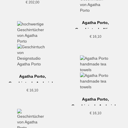
€
202,00
Agatha Porto,
Geschirrtuch, Aljezur
€
16,10
Agatha Porto,
Geschirrtuch, Andorinha
€
16,10
Agatha Porto,
Geschirrtuch, Andorinha
Grande
€
16,10