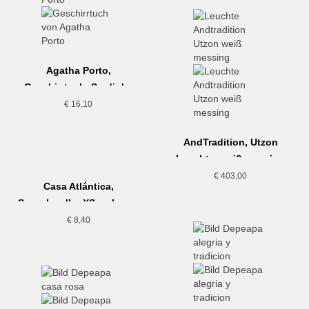
Agatha Porto,
Geschirrtuch, Sardinha
€
16,10
AndTradition, Utzon
Leuchte, weiß messing
€
403,00
Casa Atlántica,
Seeschwalbe XS, schwarz
€
8,40