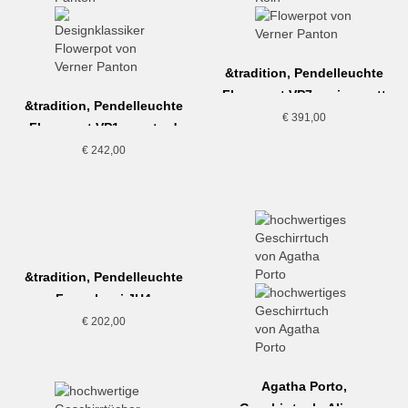
&tradition, Pendelleuchte
Flowerpot VP7, weiss matt
&tradition, Pendelleuchte
€
391,00
Flowerpot VP1, mustard
€
242,00
&tradition, Pendelleuchte
Formakami JH4
€
202,00
Agatha Porto,
Geschirrtuch, Aljezur