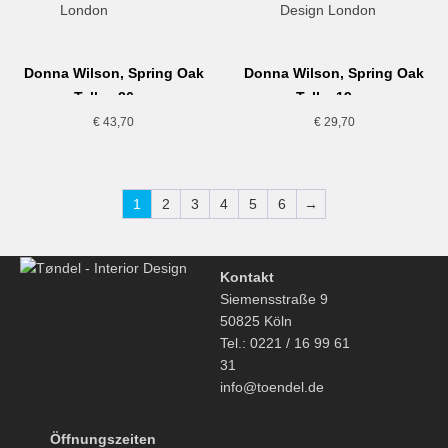
Donna Wilson, Spring Oak
Donna Wilson, Spring Oak
Teller, 26cm
Teller,19cm
€
43,70
€
29,70
1
2
3
4
5
6
→
Kontakt
Siemensstraße 9
50825 Köln
Tel.: 0221 / 16 99 61
31
info@toendel.de
Öffnungszeiten