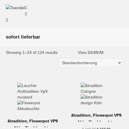
sofort lieferbar
Showing 1–24 of 124 results
View
24
/
48
/
All
&tradition, Flowerpot VP9
&tradition, Flowerpot VP9
Akku-Tischleuchte,
Akku-Tischleuchte,