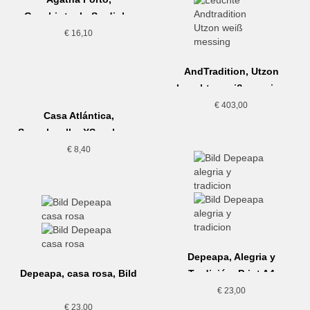
Geschirrtuch, Sardinha
€
16,10
AndTradition, Utzon
Leuchte, weiß messing
€
403,00
Casa Atlántica,
Seeschwalbe XS, schwarz
€
8,40
Depeapa, Alegria y
Depeapa, casa rosa, Bild
Tradición, Print A4
€
23,00
€
23,00