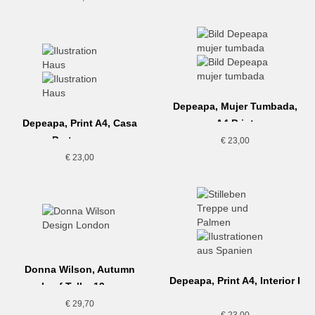
Depeapa, Mujer Tumbada,
Depeapa, Print A4, Casa
A4 Print
Portuguesa
€
23,00
€
23,00
Donna Wilson, Autumn
Depeapa, Print A4, Interior I
Leaf Teller,19cm
€
29,70