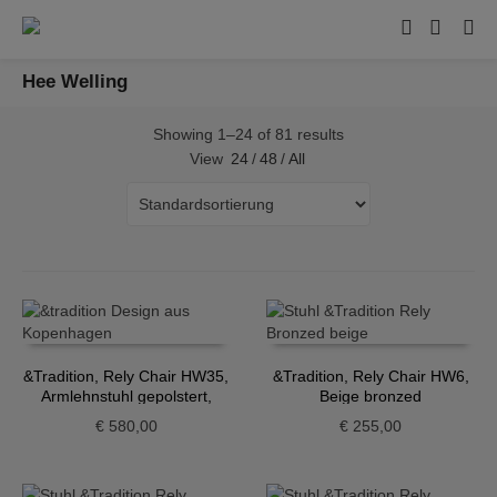
Hee Welling
Showing 1–24 of 81 results
View
24
/
48
/
All
&Tradition, Rely Chair HW35,
&Tradition, Rely Chair HW6,
Armlehnstuhl gepolstert,
Beige bronzed
Grau-Beige
€
580,00
€
255,00