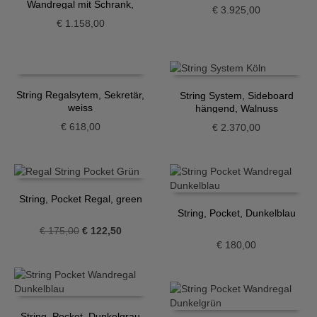
Wandregal mit Schrank,
€
3.925,00
Eiche
€
1.158,00
String Regalsytem, Sekretär,
String System, Sideboard
weiss
hängend, Walnuss
€
618,00
€
2.370,00
String, Pocket Regal, green
String, Pocket, Dunkelblau
Ursprünglicher
Aktueller
€
175,00
€
122,50
Preis
Preis
€
180,00
war:
ist:
€ 175,00
€ 122,50.
String, Pocket, Dunkelgrau