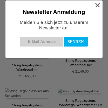
€
3.506,00
×
Newsletter Anmeldung
Melden Sie sich jetzt zu unserem
String Regalsystem,
String Regalsystem,
Newsletter an.
Kombination Wohnzimmer,
Wandregal Dunkelgrau-
Esche-weiss
Walnuss
€
5.045,00
€
2.347,00
String Regalsystem,
Wandregal mit
String Regalsystem,
Aufbewahrung, Walnuss
Wandregal mit
€
2.149,00
Aufbewahrung, Eiche
€
1.657,00
String Regalsystem,
Wandregal Wohnzimmer TV
String Regalsystem,