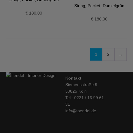
String, Pocket, Dunkelgrün
€
180,00
€
180,00
1
2
→
Kontakt
Siemensstraße 9
50825 Köln
Tel.: 0221 / 16 99 61
31
info@toendel.de