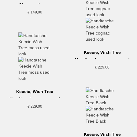
Along, schwarz
€
149,00
Keecie, Wish Tree
Handtasche, cognac used
look
€
229,00
Keecie, Wish Tree
Handtasche, moss used
look
€
229,00
Keecie, Wish Tree