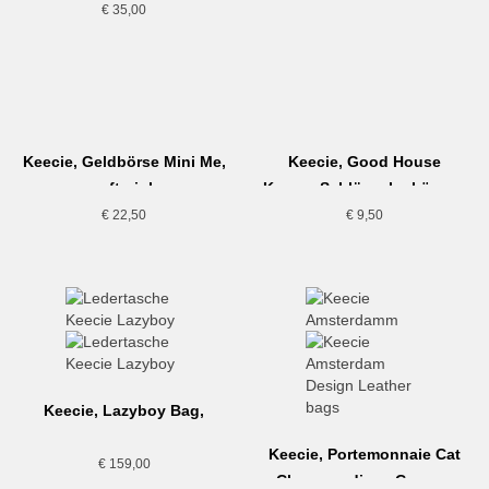
€
35,00
Keecie, Geldbörse Mini Me,
Keecie, Good House
soft pink
Keeper Schlüsselanhänger,
gold
€
22,50
€
9,50
Keecie, Lazyboy Bag,
cognac
Keecie, Portemonnaie Cat
€
159,00
Chase medium, Cognac