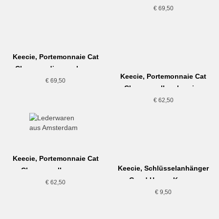
€
69,50
Keecie, Portemonnaie Cat
Chase medium, schwarz
Keecie, Portemonnaie Cat
€
69,50
Chase small, aubergine
€
62,50
Keecie, Portemonnaie Cat
Keecie, Schlüsselanhänger
Chase small, cognac
Good House Keeper,
€
62,50
dunkelbraun
€
9,50