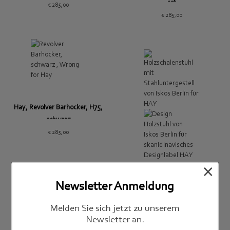
rot
€
285,00
€
285,00
Hay, Revolver Barhocker, H75,
schwarz
€
285,00
×
Hay, Soft Edge 40, Stahl, Eiche
Newsletter Anmeldung
€
329,00
Melden Sie sich jetzt zu unserem
Newsletter an.