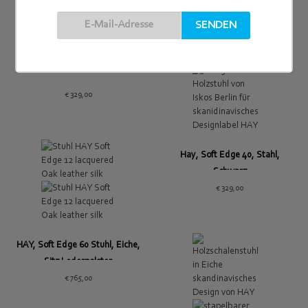
Hay, Soft Edge 40, Stahl, Grün
€
329,00
Hay, Soft Edge 40, Stahl,
Schwarz
€
329,00
HAY, Soft Edge 60 Stuhl, Eiche,
Sitz Lederpolster
€
765,00