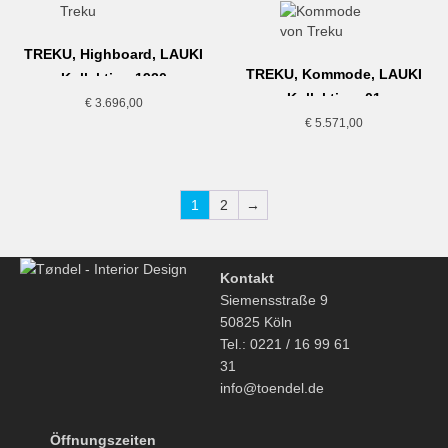
TREKU, Highboard, LAUKI
TREKU, Kommode, LAUKI
Kollektion,1920
Kollektion, 01
€
3.696,00
€
5.571,00
1
2
→
Kontakt
Siemensstraße 9
50825 Köln
Tel.: 0221 / 16 99 61
31
info@toendel.de
Öffnungszeiten