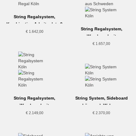
String Regalsystem,
Kombination Arbeitsplatz 2
String Regalsystem,
€
1.642,00
Wandregal mit
Aufbewahrung, Eiche
€
1.657,00
String Regalsystem,
String System, Sideboard
Wandregal mit
hängend, Walnuss
Aufbewahrung, Walnuss
€
2.149,00
€
2.370,00