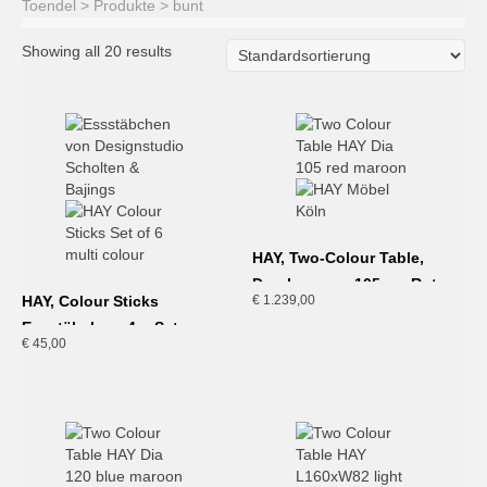
Toendel
>
Produkte
>
bunt
Showing all 20 results
HAY, Two-Colour Table,
Durchmesser 105cm, Rot
HAY, Colour Sticks
€
1.239,00
Essstäbchen, 4er Set
€
45,00