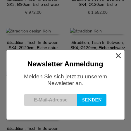
SK3, Ø90cm, Eiche schwarz
SK4, Ø120cm, Eiche
geräuchert
€
972,00
€
1.552,00
&tradition, Tisch In Between,
&tradition, Tisch In Between,
SK4, Ø120cm, Eiche natur
SK4, Ø120cm, Eiche schwarz
×
€
1.552,00
€
1.552,00
Newsletter Anmeldung
Melden Sie sich jetzt zu unserem
Newsletter an.
&tradition, Tisch In Between,
SK5, 200cm, Eiche
&tradition, Tisch In Between,
geräuchert
SK5, 200cm, Eiche natur
€
1.756,00
€
1.756,00
&tradition, Tisch In Between,