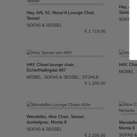
Hay, AAL
Sitzkisse
Hay, AAL 92, About A Lounge Chair,
IN DE
Sessel
SOFAS &
IN DEN WARENKORB
SOFAS & SESSEL
€
1.719,00
HAY, Chisel lounge chair,
HAY, Chis
Eiche/Hallingdal 407
MÖBEL
,
IN DEN WARENKORB
IN DE
MÖBEL
,
SOFAS & SESSEL
,
STÜHLE
€
1.209,00
Wendelbo, Aloe Chair, Sessel,
dunkelgrau, Monta 8
Wendelbo,
IN DEN WARENKORB
Monta 6
SOFAS & SESSEL
IN DE
SOFAS &
€
2.256,00