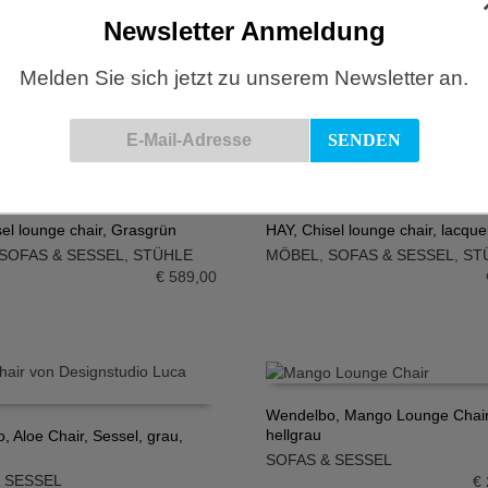
Hay, About a Lounge Chair, Sess
83, Lounge Chair mit
Newsletter Anmeldung
AAL91 mit Sitzkissen
n, Bolgheri
IN DEN WARENKORB
N WARENKORB
SOFAS & SESSEL
 SESSEL
Melden Sie sich jetzt zu unserem Newsletter an.
€
€
1.549,00
el lounge chair, Grasgrün
HAY, Chisel lounge chair, lacqu
SOFAS & SESSEL
,
STÜHLE
MÖBEL
,
SOFAS & SESSEL
,
ST
N WARENKORB
IN DEN WARENKORB
€
589,00
Wendelbo, Mango Lounge Chair
hellgrau
 Aloe Chair, Sessel, grau,
IN DEN WARENKORB
SOFAS & SESSEL
N WARENKORB
 SESSEL
€