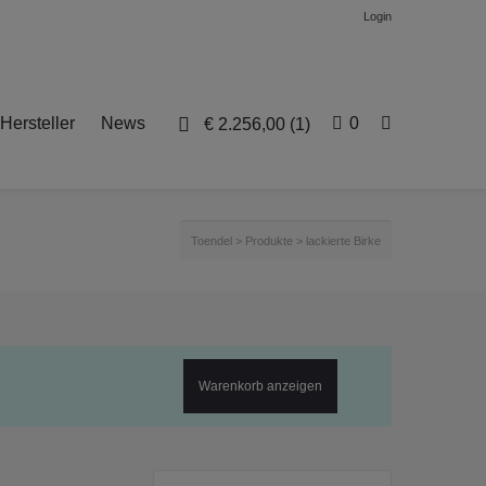
Login
Hersteller
News
0
€
2.256,00
(1)
Toendel
>
Produkte
>
lackierte Birke
Warenkorb anzeigen