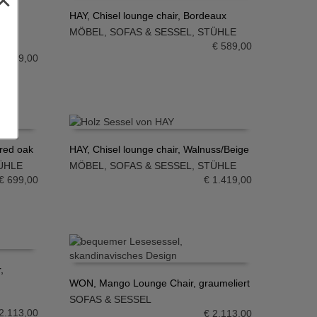
×
el,
HAY, Chisel lounge chair, Bordeaux
MÖBEL
,
SOFAS & SESSEL
,
STÜHLE
IN DEN WARENKORB
€
589,00
2.169,00
ered oak
HAY, Chisel lounge chair, Walnuss/Beige
ÜHLE
MÖBEL
,
SOFAS & SESSEL
,
STÜHLE
IN DEN WARENKORB
€
699,00
€
1.419,00
,
WON, Mango Lounge Chair, graumeliert
SOFAS & SESSEL
IN DEN WARENKORB
2.113,00
€
2.113,00