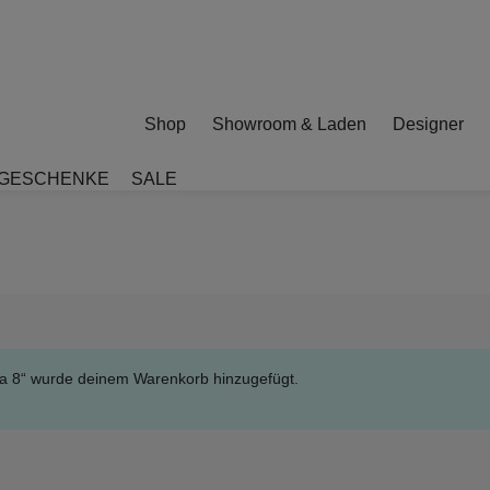
Shop
Showroom & Laden
Designer
GESCHENKE
SALE
ta 8“ wurde deinem Warenkorb hinzugefügt.