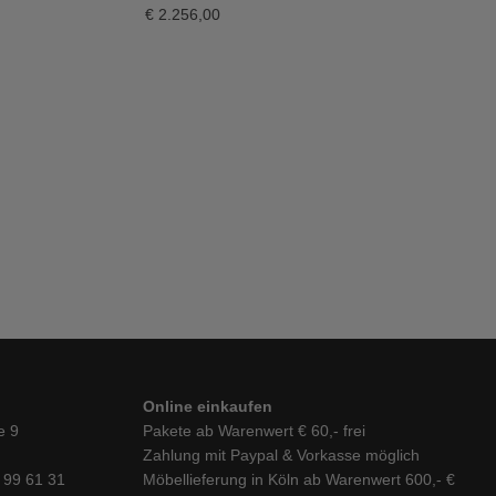
€
2.256,00
Online einkaufen
e 9
Pakete ab Warenwert € 60,- frei
Zahlung mit Paypal & Vorkasse möglich
6 99 61 31
Möbellieferung in Köln ab Warenwert 600,- €