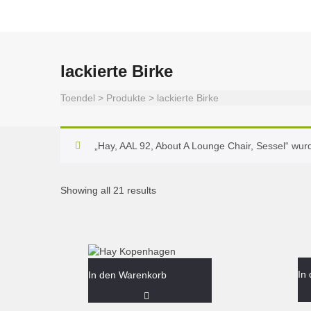
lackierte Birke
Toendel
>
Produkte
>
lackierte Birke
„Hay, AAL 92, About A Lounge Chair, Sessel“ wu
Showing all 21 results
In
In den Warenkorb