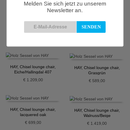
Melden Sie sich jetzt zu unserem
Newsletter an.
Hay, About a Lounge Chair,
HAY, Chisel lounge chair,
Sessel, AAL91 mit Sitzkissen
Bordeaux
€
2.169,00
€
589,00
HAY, Chisel lounge chair,
HAY, Chisel lounge chair,
Eiche/Hallingdal 407
Grasgrün
€
1.209,00
€
589,00
HAY, Chisel lounge chair,
HAY, Chisel lounge chair,
lacquered oak
Walnuss/Beige
€
699,00
€
1.419,00