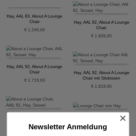
Hay, AAL 83, About A Lounge
Chair
Hay, AAL 92, About A Lounge
Chair
€
1.249,00
€
1.609,00
Hay, AAL 92, About A Lounge
Chair
Hay, AAL 92, About A Lounge
Chair mit Sitzkissen
€
1.719,00
€
1.819,00
×
Hay, AAL 92, About A Lounge
Hay, AAL83, Lounge Chair
Chair, Sessel
mit Sitzkissen, Bolgheri
Newsletter Anmeldung
€
1.719,00
€
1.549,00