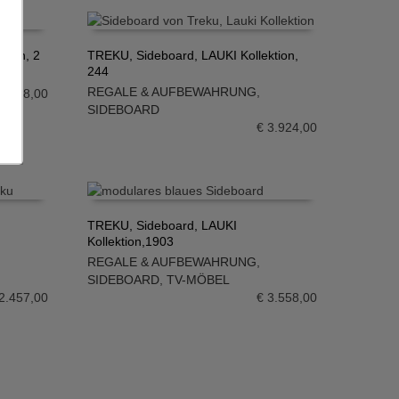
tion, 2
TREKU, Sideboard, LAUKI Kollektion,
244
IN DEN WARENKORB
REGALE & AUFBEWAHRUNG
,
2.378,00
SIDEBOARD
€
3.924,00
TREKU, Sideboard, LAUKI
Kollektion,1903
IN DEN WARENKORB
REGALE & AUFBEWAHRUNG
,
SIDEBOARD
,
TV-MÖBEL
2.457,00
€
3.558,00