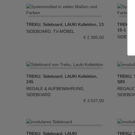
TREKU, Sideboard, LAUKI Kollektion, 13
TREKU, S
16-1
SIDEBOARD
,
TV-MÖBEL
IN DEN WARENKORB
IN DE
SIDEBO
€
2.395,00
TREKU, Sideboard, LAUKI Kollektion,
TREKU, S
245
S89
IN DEN WARENKORB
IN DE
REGALE & AUFBEWAHRUNG
,
REGALE
SIDEBOARD
SIDEBO
€
3.537,00
TREKU, Sideboard, LAUKI
TREKU, S