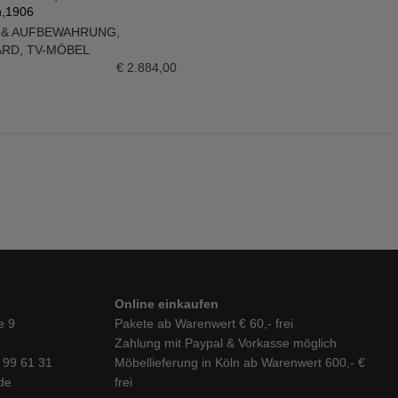
n,1906
N WARENKORB
 & AUFBEWAHRUNG
,
ARD
,
TV-MÖBEL
€
2.884,00
Online einkaufen
e 9
Pakete ab Warenwert € 60,- frei
Zahlung mit Paypal & Vorkasse möglich
6 99 61 31
Möbellieferung in Köln ab Warenwert 600,- €
de
frei