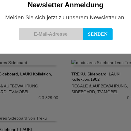
Newsletter Anmeldung
Melden Sie sich jetzt zu unserem Newsletter an.
TREKU, Sideboard, LAUKI Kollek
ideboard, LAUKI Kollektion,
SIDEBOARD
,
TV-MÖBEL
IN DEN WARENKORB
€
N WARENKORB
ARD
,
TV-MÖBEL
€
4.370,00
ideboard, LAUKI Kollektion,
TREKU, Sideboard, LAUKI
Kollektion,1902
N WARENKORB
IN DEN WARENKORB
 & AUFBEWAHRUNG
,
REGALE & AUFBEWAHRUNG
,
ARD
,
TV-MÖBEL
SIDEBOARD
,
TV-MÖBEL
€
3.829,00
€
ideboard, LAUKI