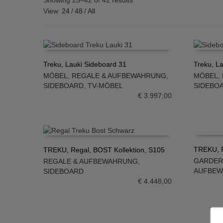
Showing 25–42 of 42 results
View
24
/
48
/
All
Treku, Lauki Sideboard 31
Treku, L
MÖBEL
,
REGALE & AUFBEWAHRUNG
,
MÖBEL
,
IN DEN WARENKORB
IN DE
SIDEBOARD
,
TV-MÖBEL
SIDEBO
€
3.997,00
TREKU, R
TREKU, Regal, BOST Kollektion, S105
GARDE
REGALE & AUFBEWAHRUNG
,
IN DE
IN DEN WARENKORB
AUFBE
SIDEBOARD
€
4.448,00