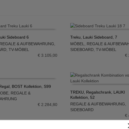
auki Sideboard 6
Treku, Lauki Sideboard, 7
REGALE & AUFBEWAHRUNG
,
MÖBEL
,
REGALE & AUFBEWA
N WARENKORB
IN DEN WARENKORB
ARD
,
TV-MÖBEL
SIDEBOARD
,
TV-MÖBEL
€
3.105,00
€
egal, BOST Kollektion, S99
TREKU, Regalschrank, LAUKI
ROBE
,
REGALE &
N WARENKORB
Kollektion, 52
WAHRUNG
IN DEN WARENKORB
REGALE & AUFBEWAHRUNG
,
€
2.284,80
SIDEBOARD
€