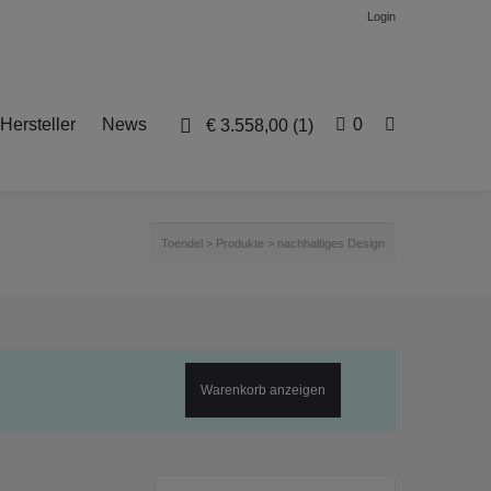
Login
Hersteller
News
0
€
3.558,00
(1)
Toendel
>
Produkte
>
nachhaltiges Design
Warenkorb anzeigen