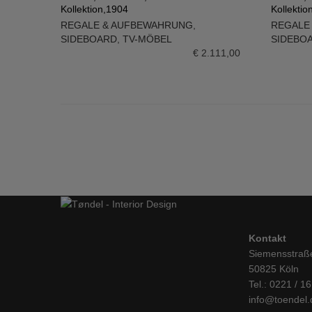
Kollektion,1904
Kollektio
IN DEN WARENKORB
IN DE
REGALE & AUFBEWAHRUNG
,
REGALE
SIDEBOARD
,
TV-MÖBEL
SIDEBO
€
2.111,00
Kontakt
Siemensstraß
50825 Köln
Tel.: 0221 / 1
info@toendel.