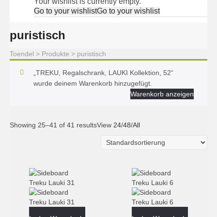
Your wishlist is currently empty.
Go to your wishlist
Go to your wishlist
puristisch
Toendel
>
Produkte
>
puristisch
„TREKU, Regalschrank, LAUKI Kollektion, 52“
wurde deinem Warenkorb hinzugefügt.
Warenkorb anzeigen
Showing 25–41 of 41 results
View
24
/
48
/
All