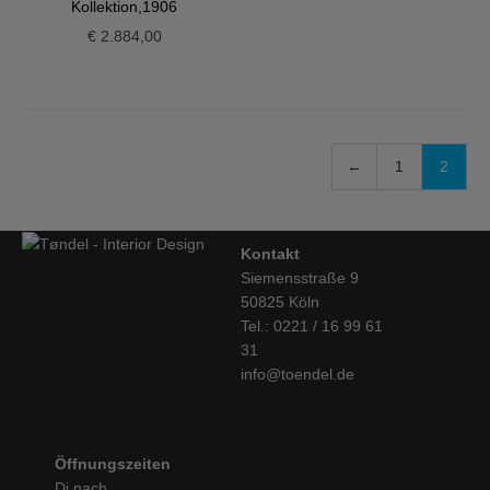
Kollektion,1906
€
2.884,00
←
1
2
Kontakt
Siemensstraße 9
50825 Köln
Tel.: 0221 / 16 99 61
31
info@toendel.de
Öffnungszeiten
Di nach