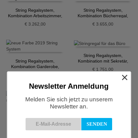
String Regalsystem,
String Regalsystem,
Kombination Arbeitszimmer,
Kombination Bücherregal,
weiss
Eiche-weiss
€
3.262,00
€
3.655,00
String Regalsystem,
Kombination mit Sekretär,
String Regalsystem,
weiss
Kombination Garderobe,
€
1.751,00
beige-weiss
×
€
3.075,00
Newsletter Anmeldung
Melden Sie sich jetzt zu unserem
Newsletter an.
String Regalsystem,
String Regalsystem,
Kombination Wohnzimmer
Kombination Wohnzimmer,
Weiß
beige-weiss
€
4.830,00
€
3.506,00