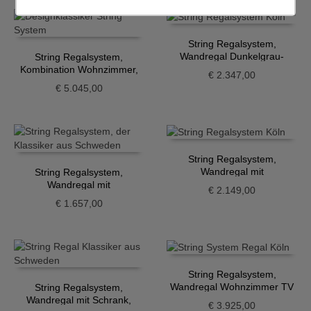
String Regalsystem,
Wandregal Dunkelgrau-
String Regalsystem,
Walnuss
Kombination Wohnzimmer,
€
2.347,00
Esche-weiss
€
5.045,00
String Regalsystem,
Wandregal mit
String Regalsystem,
Aufbewahrung, Walnuss
Wandregal mit
€
2.149,00
Aufbewahrung, Eiche
€
1.657,00
String Regalsystem,
Wandregal Wohnzimmer TV
String Regalsystem,
Wandregal mit Schrank,
€
3.925,00