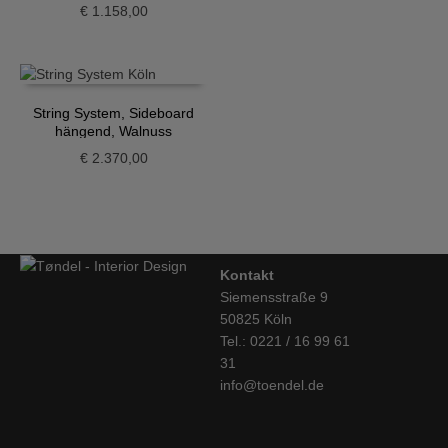
Eiche
€
1.158,00
String System, Sideboard
hängend, Walnuss
€
2.370,00
Kontakt
Siemensstraße 9
50825 Köln
Tel.: 0221 / 16 99 61
31
info@toendel.de