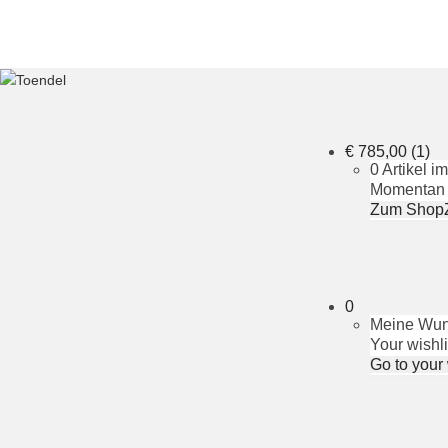
€
785,00
(1)
0 Artikel 
Momentan i
Zum Shop
0
Meine Wuns
Your wishli
Go to your 