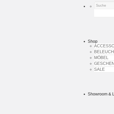
Shop
ACCESSO
BELEUC
MÖBEL
GESCHE
SALE
Showroom & 