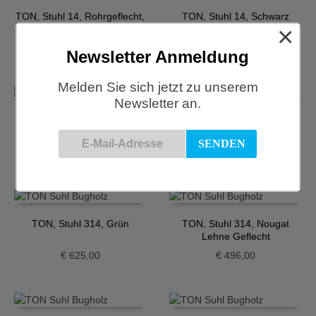
TON, Stuhl 14, Rohrgeflecht,
TON, Stuhl 14, Schwarz
×
Buche
€
529,00
€
437,00
Newsletter Anmeldung
Melden Sie sich jetzt zu unserem
Newsletter an.
TON, Stuhl 314, Beige
TON, Stuhl 314, Blau
Gewebe
Gewebe
€
625,00
€
625,00
TON, Stuhl 314, Grün
TON, Stuhl 314, Nougat
Lehne Geflecht
€
625,00
€
496,00