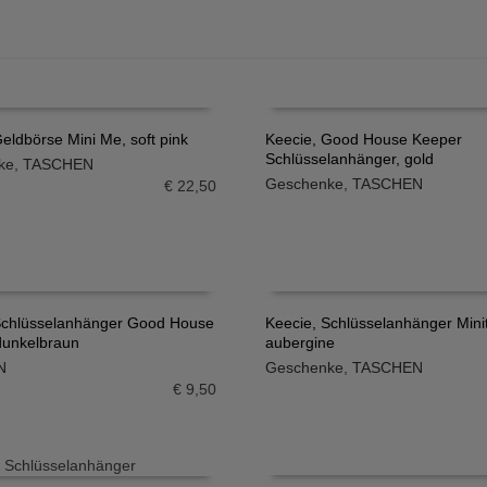
eldbörse Mini Me, soft pink
Keecie, Good House Keeper
Schlüsselanhänger, gold
ke
,
TASCHEN
N WARENKORB
IN DEN WARENKORB
Geschenke
,
TASCHEN
€
22,50
Schlüsselanhänger Good House
Keecie, Schlüsselanhänger Mini
dunkelbraun
aubergine
N WARENKORB
IN DEN WARENKORB
N
Geschenke
,
TASCHEN
€
9,50