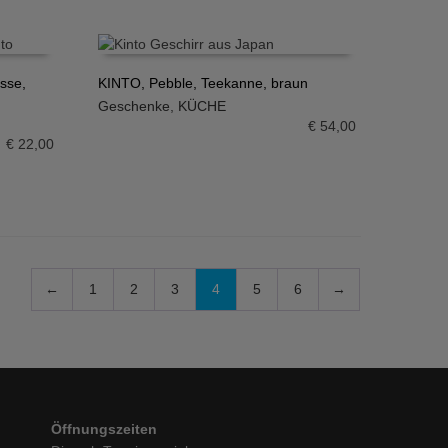
sse,
KINTO, Pebble, Teekanne, braun
Geschenke
,
KÜCHE
IN DEN WARENKORB
€
54,00
€
22,00
←
1
2
3
4
5
6
→
Öffnungszeiten