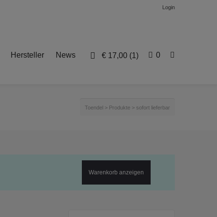
Login
Hersteller
News
0
€
17,00
(1)
Toendel
>
Produkte
>
sofort lieferbar
Warenkorb anzeigen