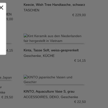
×
Keecie, Wish Tree Handtasche, schwarz
TASCHEN
IN DEN WARENKORB
ASCHEN
€
229,00
€
149,00
Kinta, Tasse Soft, weiss-gesprenkelt
€
14,15
Geschenke
,
KÜCHE
IN DEN WARENKORB
€
14,15
u
KINTO, Aquaculture Vase S, grau
nke
ACCESSOIRES
,
DEKO
,
Geschenke
€
29,50
IN DEN WARENKORB
€
22,50