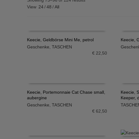
Showing 73–96 of 124 results
View
24
/
48
/
All
Keecie, Geldbörse Mini Me, petrol
Keecie, G
Geschenke
,
TASCHEN
Geschen
IN DEN WARENKORB
IN DE
€
22,50
Keecie, Portemonnaie Cat Chase small,
Keecie, 
aubergine
Keeper, 
IN DEN WARENKORB
IN DE
Geschenke
,
TASCHEN
TASCHE
€
62,50