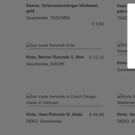
Keecie, Schlüsselanhänger Minitweet,
Keecie, 
gold
petrol
IN DEN WARENKORB
IN DE
Geschenke
,
TASCHEN
TASCHE
€
9,50
Kinta, Becher Rutunda S, Mint
€
11,15
Kinta, Be
Geschenke
,
KÜCHE
IN DEN WARENKORB
Geschen
IN DE
Kinta, Vase Rutunda M, khaki
Kinta, V
€
49,90
DEKO
,
Geschenke
DEKO
,
G
IN DEN WARENKORB
IN DE