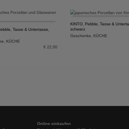
KINTO, Pebble, Tasse & Unterta
schwarz
ebble, Tasse & Untertasse,
IN DEN WARENKORB
Geschenke
,
KÜCHE
N WARENKORB
ke
,
KÜCHE
€
22,00
Online einkaufen