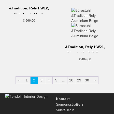
&Tradition, Rely HW12,
Schalenstuhl mit
Drehgestell und
€
566,00
Sitzpolster, dunkelrot
&Tradition, Rely HW21,
Bürostuhl mit Rollen,
Beige
€
404,00
←
1
2
3
4
5
…
28
29
30
→
Kontakt
Siemensstraße 9
50825 Köln