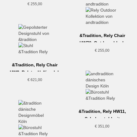
€
255,00
&Tradition, Rely Chair
HW70, Outdoor, black
€
255,00
&Tradition, Rely Chair
HW8, Polster Hallingdal,
grau
€
621,00
&Tradition, Rely HW11,
Schalenstuhl mit
Drehgestell, hellblau
€
351,00