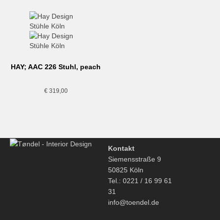
HAY; AAC 226 Stuhl, peach
€
319,00
Kontakt
Siemensstraße 9
50825 Köln
Tel.: 0221 / 16 99 61
31
info@toendel.de