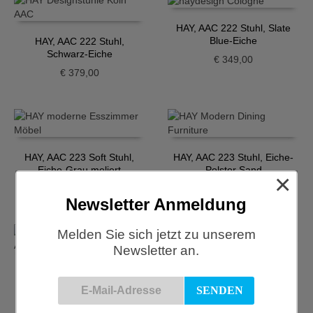
HAY, AAC 222 Stuhl, Slate
Blue-Eiche
HAY, AAC 222 Stuhl,
Schwarz-Eiche
€
349,00
€
379,00
HAY, AAC 223 Soft Stuhl,
HAY, AAC 223 Stuhl, Eiche-
Eiche-Grau meliert
Polster Sand
×
€
589,00
€
649,00
Newsletter Anmeldung
Melden Sie sich jetzt zu unserem
Newsletter an.
HAY, AAC 226 Stuhl, Dusty
Blue
HAY, AAC 226 Stuhl,
Cremeweiss-Chrom
€
299,00
€
319,00