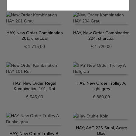
HAY, New Order Combination
HAY, New Order Combination
201, charcoal
204, charcoal
€
1.715,00
€
1.720,00
HAY, New Order Regal
HAY, New Order Trolley A,
Kombination 101, Rot
light grey
€
545,00
€
880,00
HAY; AAC 226 Stuhl, Azure
Blue
HAY, New Order Trolley B,