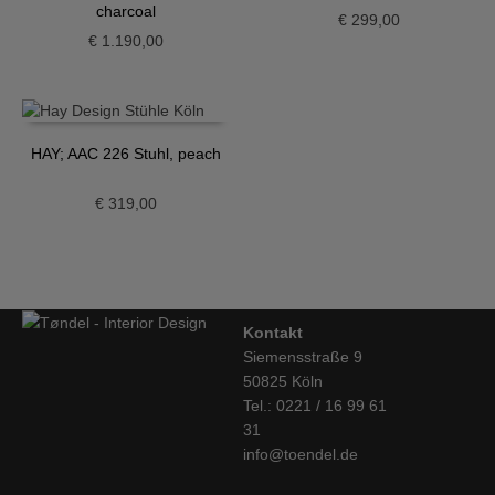
charcoal
€
299,00
€
1.190,00
HAY; AAC 226 Stuhl, peach
€
319,00
Kontakt
Siemensstraße 9
50825 Köln
Tel.: 0221 / 16 99 61
31
info@toendel.de