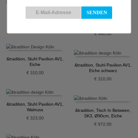
&tradition, Stuhl In Between,
SK2, Eiche geölt, Sitz
&tradition, Stuhl In Between,
gepolstert
SK2, Eiche geräuchert, Sitz
€
540,00
gepolstert
€
540,00
&tradition, Stuhl Pavilion AV1,
Eiche
&tradition, Stuhl Pavilion AV1,
Eiche schwarz
€
310,00
€
310,00
&tradition, Stuhl Pavilion AV1,
Walnuss
&tradition, Tisch In Between,
SK3, Ø90cm, Eiche
€
323,00
geräuchert
€
972,00