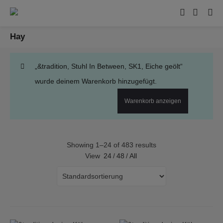
Hay
„&tradition, Stuhl In Between, SK1, Eiche geölt“
wurde deinem Warenkorb hinzugefügt.
Warenkorb anzeigen
Showing 1–24 of 483 results
View
24
/
48
/
All