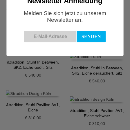
Newsletter Anmeldung
Melden Sie sich jetzt zu unserem
Newsletter an.
&tradition, Stuhl In Between,
SK1, Eiche geräuchert
&tradition, Stuhl In Between,
SK1, Eiche schwarz
€
445,00
€
445,00
&tradition, Stuhl In Between,
SK2, Eiche geölt, Sitz
&tradition, Stuhl In Between,
gepolstert
SK2, Eiche geräuchert, Sitz
€
540,00
gepolstert
€
540,00
&tradition, Stuhl Pavilion AV1,
Eiche
&tradition, Stuhl Pavilion AV1,
Eiche schwarz
€
310,00
€
310,00