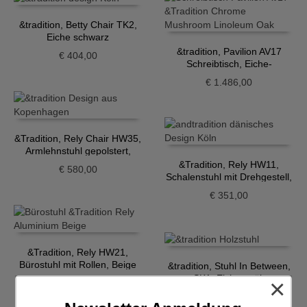
&tradition, Betty Chair TK2,
Eiche schwarz
&tradition, Pavilion AV17
€
404,00
Schreibtisch, Eiche-
Mushroom, Chrom
€
1.486,00
&Tradition, Rely Chair HW35,
Armlehnstuhl gepolstert,
Grau-Beige
&Tradition, Rely HW11,
€
580,00
Schalenstuhl mit Drehgestell,
hellblau
€
351,00
&Tradition, Rely HW21,
Bürostuhl mit Rollen, Beige
&tradition, Stuhl In Between,
SK1, Eiche geölt
×
€
404,00
€
445,00