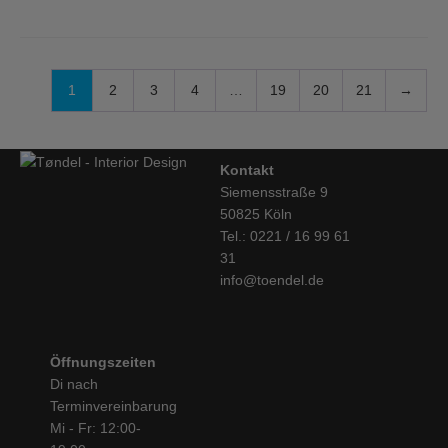
1
2
3
4
…
19
20
21
→
Kontakt
Siemensstraße 9
50825 Köln
Tel.: 0221 / 16 99 61
31
info@toendel.de
Öffnungszeiten
Di nach
Terminvereinbarung
Mi - Fr: 12:00-