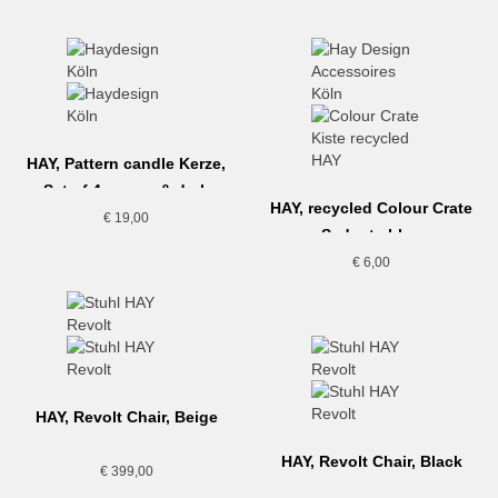
HAY, Pattern candle Kerze,
Set of 4, cream & dark
HAY, recycled Colour Crate
€
19,00
S, dusty blue
€
6,00
HAY, Revolt Chair, Beige
HAY, Revolt Chair, Black
€
399,00