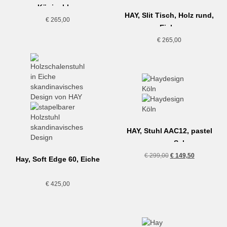
Königsblau
HAY, Slit Tisch, Holz rund,
€
265,00
Eiche
€
265,00
HAY, Stuhl AAC12, pastel
green, Sale
Ausstellungsstück
Ursprünglicher
Aktueller
€
299,00
€
149,50
Hay, Soft Edge 60, Eiche
Preis
Preis
war:
ist:
€
425,00
€ 299,00
€ 149,50.