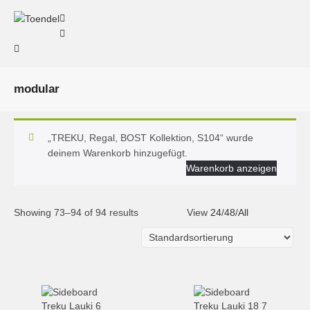
modular
„TREKU, Regal, BOST Kollektion, S104“ wurde
deinem Warenkorb hinzugefügt.
Warenkorb anzeigen
Showing 73–94 of 94 results
View
24
/
48
/
All