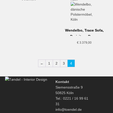
Wendelbo, Trace Sofa,
Dreisitzer, Braun
€
3.379,00
←
1
2
3
4
Kontakt
Siemensstraße 9
50825 Köln
Tel.: 0221 / 16 99 61
31
info@toendel.de