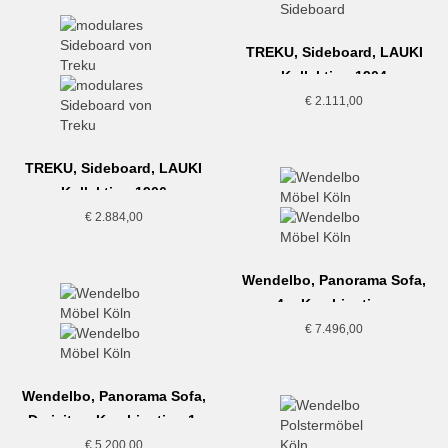
TREKU, Sideboard, LAUKI
Kollektion,1904
€
2.111,00
TREKU, Sideboard, LAUKI
Kollektion,1906
€
2.884,00
Wendelbo, Panorama Sofa,
4er Kombination,
Graumeliert
€
7.496,00
Wendelbo, Panorama Sofa,
Dreisitzer Kombination 1,
Graubraun
€
5.200,00