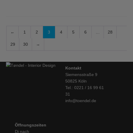
←
1
2
3
4
5
6
…
28
29
30
→
Kontakt
Siemensstraße 9
50825 Köln
Tel.: 0221 / 16 99 61
31
info@toendel.de
Öffnungszeiten
Di nach