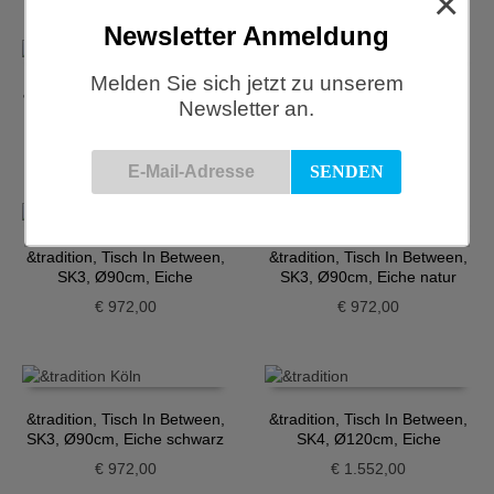
×
Newsletter Anmeldung
Melden Sie sich jetzt zu unserem
&tradition, Stuhl Pavilion AV1,
&tradition, Stuhl Pavilion AV1,
Newsletter an.
Eiche schwarz
Walnuss
€
310,00
€
323,00
&tradition, Tisch In Between,
&tradition, Tisch In Between,
SK3, Ø90cm, Eiche
SK3, Ø90cm, Eiche natur
geräuchert
€
972,00
€
972,00
&tradition, Tisch In Between,
&tradition, Tisch In Between,
SK3, Ø90cm, Eiche schwarz
SK4, Ø120cm, Eiche
geräuchert
€
972,00
€
1.552,00