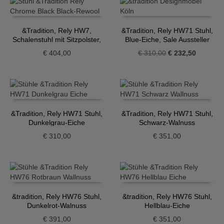
&Tradition, Rely HW7,
&Tradition, Rely HW71 Stuhl,
Schalenstuhl mit Sitzpolster,
Blue-Eiche, Sale Aussteller
schwarz
Ursprünglicher
Aktueller
€
404,00
€
310,00
€
232,50
Preis
Preis
war:
ist:
€ 310,00
€ 232,50
&Tradition, Rely HW71 Stuhl,
&Tradition, Rely HW71 Stuhl,
Dunkelgrau-Eiche
Schwarz-Walnuss
€
310,00
€
351,00
&tradition, Rely HW76 Stuhl,
&tradition, Rely HW76 Stuhl,
Dunkelrot-Walnuss
Hellblau-Eiche
€
391,00
€
351,00