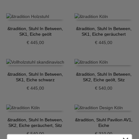
&tradition, Stuhl In Between,
&tradition, Stuhl In Between,
SK1, Eiche geölt
SK1, Eiche geräuchert
€
445,00
€
445,00
&tradition, Stuhl In Between,
&tradition, Stuhl In Between,
SK1, Eiche schwarz
SK2, Eiche geölt, Sitz
gepolstert
€
445,00
€
540,00
&tradition, Stuhl In Between,
&tradition, Stuhl Pavilion AV1,
SK2, Eiche geräuchert, Sitz
Eiche
gepolstert
€
540,00
€
310,00