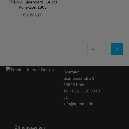
TREKU, Sideboard, LAUKI
Kollektion,1906
€
2.884,00
←
1
2
Kontakt
Siemensstraße 9
50825 Köln
Tel.: 0221 / 16 99 61
31
info@toendel.de
Öffnungszeiten