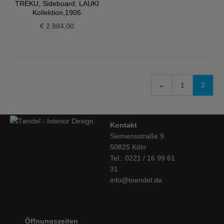
TREKU, Sideboard, LAUKI
Kollektion,1906
€
2.884,00
←
1
2
Kontakt
Siemensstraße 9
50825 Köln
Tel.: 0221 / 16 99 61
31
info@toendel.de
Öffnungszeiten