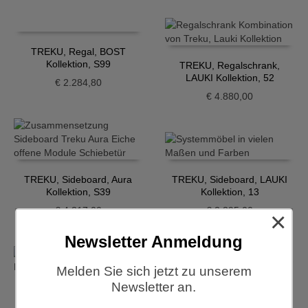
TREKU, Regal, BOST
Kollektion, S99
TREKU, Regalschrank,
LAUKI Kollektion, 52
€
2.284,80
€
4.880,00
TREKU, Sideboard, Aura
TREKU, Sideboard, LAUKI
Kollektion, S39
Kollektion, 13
€
4.317,00
€
2.395,00
×
Newsletter Anmeldung
Melden Sie sich jetzt zu unserem
TREKU, Sideboard, LAUKI
Newsletter an.
Kollektion, 2
TREKU, Sideboard, LAUKI
Kollektion, 16-1