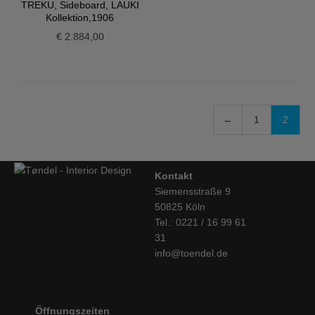
TREKU, Sideboard, LAUKI
Kollektion,1906
€
2.884,00
←
1
2
Kontakt
Siemensstraße 9
50825 Köln
Tel.: 0221 / 16 99 61
31
info@toendel.de
Öffnungszeiten