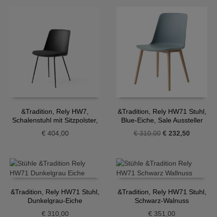
&Tradition, Rely HW7,
&Tradition, Rely HW71 Stuhl,
Schalenstuhl mit Sitzpolster,
Blue-Eiche, Sale Aussteller
schwarz
Ursprünglicher
Aktueller
€
404,00
€
310,00
€
232,50
Preis
Preis
war:
ist:
€ 310,00
€ 232,50
&Tradition, Rely HW71 Stuhl,
&Tradition, Rely HW71 Stuhl,
Dunkelgrau-Eiche
Schwarz-Walnuss
€
310,00
€
351,00