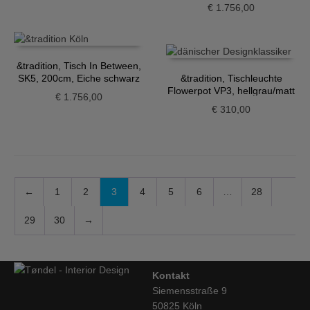
€
1.756,00
&tradition, Tisch In Between,
SK5, 200cm, Eiche schwarz
&tradition, Tischleuchte
Flowerpot VP3, hellgrau/matt
€
1.756,00
€
310,00
←
1
2
3
4
5
6
…
28
29
30
→
Kontakt
Siemensstraße 9
50825 Köln