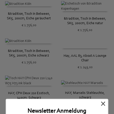
&tradition, Tisch In Between,
SK5, 200cm, Eiche geräuchert
&tradition, Tisch In Between,
SK5, 200cm, Eiche natur
€
1.756,00
€
1.756,00
&tradition, Tisch In Between,
SK5, 200cm, Eiche schwarz
Hay, AAL 83, About A Lounge
Chair
€
1.756,00
€
1.249,00
HAY, Marselis Stehleuchte,
HAY, CPH Deux 210 Esstisch,
schwarz
140cm, Schwarz
×
€
299,00
€
969,00
Newsletter Anmeldung