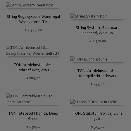
String Regalsystem, Wandregal
Wohnzimmer TV
String System, Sideboard
€
3.925,00
hängend, Walnuss
€
2.370,00
TON Armlehnstuhl 811,
Rohrgeflecht, grau
TON, Armlehnstuhl 811,
Rohrgeflecht, schwarz
€
785,00
€
749,00
TON, Stabstuhl Ironica, Deep
TON, Stabstuhl Ironica, Eiche
Green
geölt
€
230,00
€
343,00