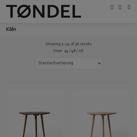
Köln
Showing 1–24 of 38 results
View
24
/
48
/
All