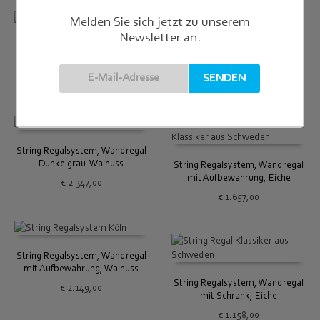
Melden Sie sich jetzt zu unserem
Newsletter an.
HAY, Marselis Tischleuchte, ash
String Regalsystem,
grey
Kombination Arbeitsplatz 2
€
239,00
€
1.642,00
String Regalsystem, Wandregal
Dunkelgrau-Walnuss
String Regalsystem, Wandregal
mit Aufbewahrung, Eiche
€
2.347,00
€
1.657,00
String Regalsystem, Wandregal
mit Aufbewahrung, Walnuss
String Regalsystem, Wandregal
€
2.149,00
mit Schrank, Eiche
€
1.158,00