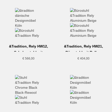
&Tradition, Rely HW12,
&Tradition, Rely HW21,
Schalenstuhl mit
Bürostuhl mit Rollen,
Drehgestell und
Beige
€
566,00
€
404,00
Sitzpolster, dunkelrot