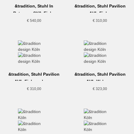
&tradition, Stuhl In
&tradition, Stuhl Pavilion
Between, SK2, Eiche
AV1, Eiche
geräuchert, Sitz gepolstert
€
540,00
€
310,00
&tradition, Stuhl Pavilion
&tradition, Stuhl Pavilion
AV1, Eiche schwarz
AV1, Walnuss
€
310,00
€
323,00