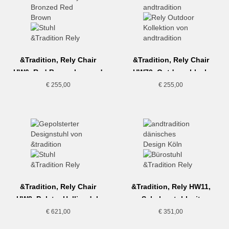
&Tradition, Rely Chair
&Tradition, Rely Chair
HW6, Red Brown-bronzed
HW70, Outdoor, black
€
255,00
€
255,00
&Tradition, Rely Chair
&Tradition, Rely HW11,
HW8, Polster Hallingdal,
Schalenstuhl mit
grau
Drehgestell, hellblau
€
621,00
€
351,00