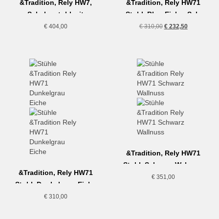
&Tradition, Rely HW7,
&Tradition, Rely HW71
Schalenstuhl mit
Stuhl, Blue-Eiche, Sale
Sitzpolster, schwarz
Aussteller
Ursprünglicher
Aktueller
€
404,00
€
310,00
€
232,50
Preis
Preis
war:
ist:
€ 310,00
€ 232,50.
&Tradition, Rely HW71
Stuhl, Schwarz-Walnuss
&Tradition, Rely HW71
€
351,00
Stuhl, Dunkelgrau-Eiche
€
310,00