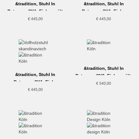
&tradition, Stuhl In
&tradition, Stuhl In
Between, SK1, Eiche geölt
Between, SK1, Eiche
geräuchert
€
445,00
€
445,00
&tradition, Stuhl In
&tradition, Stuhl In
Between, SK2, Eiche geölt,
Between, SK1, Eiche
Sitz gepolstert
€
540,00
schwarz
€
445,00