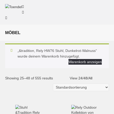
MÖBEL
„&tradition, Rely HW76 Stuhl, Dunkelrot-Walnuss“
wurde deinem Warenkorb hinzugefügt.
Warenkorb anzeigen
Showing 25–48 of 555 results
View
24
/
48
/
All