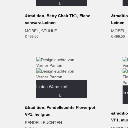
&tradition, Betty Chair TK1, Eiche
&traditi
schwarz-Leinen
Leinen
MÖBEL
,
STÜHLE
MÖBEL
,
€
499,00
€
499,00
In den Warenkorb
In
&tradition, Pendelleuchte Flowerpot
&traditi
VP1, hellgrau
VP1, mu
PENDELLEUCHTEN