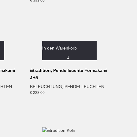
€
391,00
In den Warenkorb
rmakami
&tradition, Pendelleuchte Formakami
JH5
CHTEN
BELEUCHTUNG
,
PENDELLEUCHTEN
€
228,00