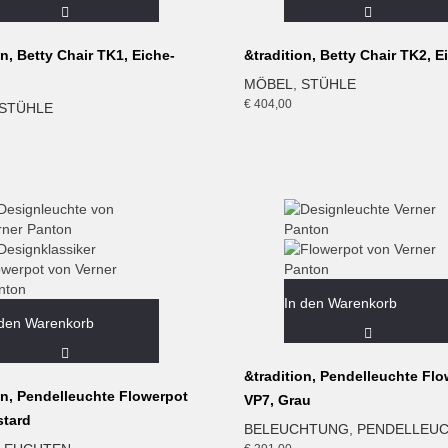
on, Betty Chair TK1, Eiche-
&tradition, Betty Chair TK2, E
MÖBEL
,
STÜHLE
€
404,00
STÜHLE
In den Warenkorb
 den Warenkorb
&tradition, Pendelleuchte Fl
on, Pendelleuchte Flowerpot
VP7, Grau
stard
BELEUCHTUNG
,
PENDELLEU