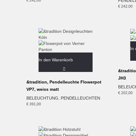
PENDEL
€
242,00
€
242,00
In
In den Warenkorb
&traditi
JH3
&tradition, Pendelleuchte Flowerpot
BELEUC
VP7, weiss matt
€
202,00
BELEUCHTUNG
,
PENDELLEUCHTEN
€
391,00