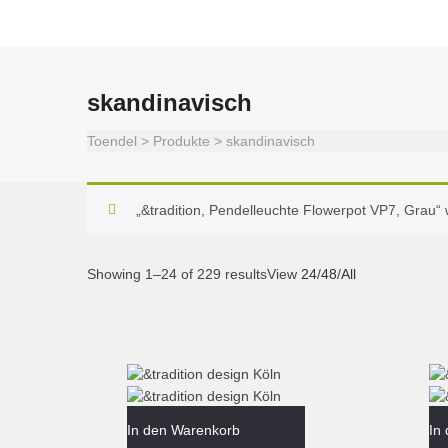
skandinavisch
Toendel
>
Produkte
>
skandinavisch
„&tradition, Pendelleuchte Flowerpot VP7, Grau
Showing 1–24 of 229 results
View
24
/
48
/
All
In den Warenkorb
In