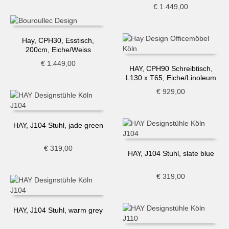
€
1.449,00
Hay, CPH30, Esstisch,
200cm, Eiche/Weiss
€
1.449,00
HAY, CPH90 Schreibtisch,
L130 x T65, Eiche/Linoleum
Dunkelgrün
€
929,00
HAY, J104 Stuhl, jade green
€
319,00
HAY, J104 Stuhl, slate blue
€
319,00
HAY, J104 Stuhl, warm grey