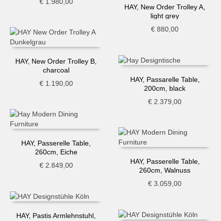
€
1.980,00
HAY, New Order Trolley A,
light grey
€
880,00
HAY, New Order Trolley B,
charcoal
HAY, Passarelle Table,
€
1.190,00
200cm, black
€
2.379,00
HAY, Passerelle Table,
260cm, Eiche
HAY, Passerelle Table,
€
2.849,00
260cm, Walnuss
€
3.059,00
HAY, Pastis Armlehnstuhl,