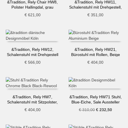
&Tradition, Rely Chair HW8,
&Tradition, Rely HW11,
Polster Hallingdal, grau
Schalenstuhl mit Drehgestell,
hellblau
€
621,00
€
351,00
&Tradition, Rely HW12,
&Tradition, Rely HW21,
Schalenstuhl mit Drehgestell
Bürostuhl mit Rollen, Beige
und Sitzpolster, dunkelrot
€
566,00
€
404,00
&Tradition, Rely HW7,
&Tradition, Rely HW71 Stuhl,
Schalenstuhl mit Sitzpolster,
Blue-Eiche, Sale Aussteller
schwarz
Ursprünglicher
Aktueller
€
404,00
€
310,00
€
232,50
Preis
Preis
war:
ist:
€ 310,00
€ 232,50