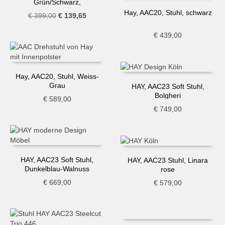
Grün/Schwarz,
Ausstellungsstück
Hay, AAC20, Stuhl, schwarz
Ursprünglicher
Aktueller
€
399,00
€
139,65
Preis
Preis
€
439,00
war:
ist:
€ 399,00
€ 139,65.
Hay, AAC20, Stuhl, Weiss-
Grau
HAY, AAC23 Soft Stuhl,
Bolgheri
€
589,00
€
749,00
HAY, AAC23 Soft Stuhl,
HAY, AAC23 Stuhl, Linara
Dunkelblau-Walnuss
rose
€
669,00
€
579,00