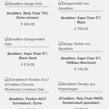
&tradition, Betty Chair TK2,
Eiche schwarz
&tradition, Kape Chair IF7,
Black
€
404,00
€
769,00
&tradition, Kape Chair IF7,
Black-Sand
&tradition, Kape Chair IF7,
Hellblau-Aluminium
€
674,00
€
742,00
&Tradition, Rely Chair HW35,
&tradition, Pavilion AV17
Armlehnstuhl gepolstert,
Schreibtisch, Eiche-
Grau-Beige
Mushroom, Chrom