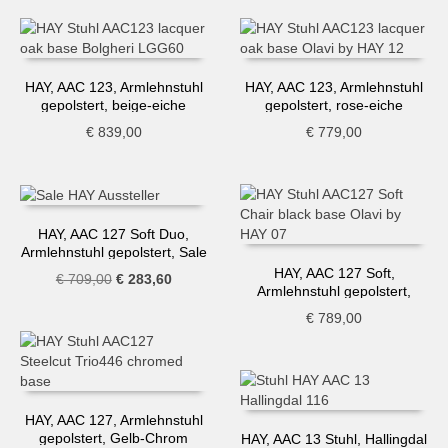
HAY, AAC 123, Armlehnstuhl
HAY, AAC 123, Armlehnstuhl
gepolstert, beige-eiche
gepolstert, rose-eiche
€
839,00
€
779,00
HAY, AAC 127 Soft Duo,
Armlehnstuhl gepolstert, Sale
Aussteller
HAY, AAC 127 Soft,
Ursprünglicher
Aktueller
€
709,00
€
283,60
Armlehnstuhl gepolstert,
Preis
Preis
dunkelblau-schwarz
€
789,00
war:
ist:
€ 709,00
€ 283,60.
HAY, AAC 127, Armlehnstuhl
gepolstert, Gelb-Chrom
HAY, AAC 13 Stuhl, Hallingdal