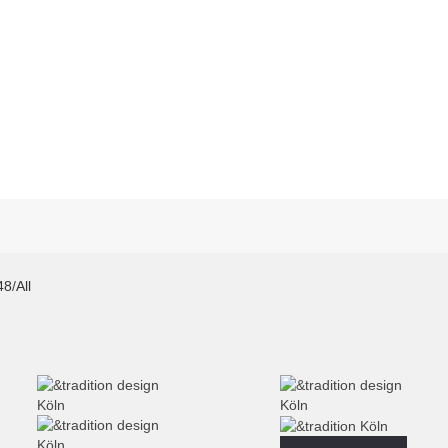
48
/
All