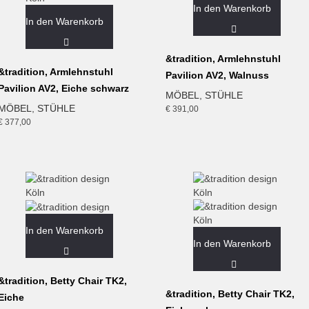
In den Warenkorb
In den Warenkorb
&tradition, Armlehnstuhl
&tradition, Armlehnstuhl
Pavilion AV2, Walnuss
Pavilion AV2, Eiche schwarz
MÖBEL
,
STÜHLE
MÖBEL
,
STÜHLE
€
391,00
€
377,00
In den Warenkorb
In den Warenkorb
&tradition, Betty Chair TK2,
&tradition, Betty Chair TK2,
Eiche