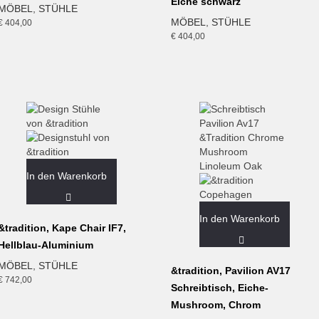
Eiche schwarz
MÖBEL
,
STÜHLE
MÖBEL
,
STÜHLE
€
404,00
€
404,00
In den Warenkorb
In den Warenkorb
&tradition, Kape Chair IF7,
Hellblau-Aluminium
MÖBEL
,
STÜHLE
&tradition, Pavilion AV17
€
742,00
Schreibtisch, Eiche-
Mushroom, Chrom