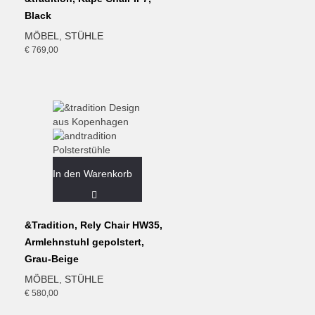
Black
MÖBEL
,
STÜHLE
€
769,00
In den Warenkorb
&Tradition, Rely Chair HW35,
Armlehnstuhl gepolstert,
Grau-Beige
MÖBEL
,
STÜHLE
€
580,00